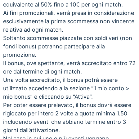
equivalente al 50% fino a 10€ per ogni match.
Ai fini promozionali, verrà presa in considerazione
esclusivamente la prima scommessa non vincente
relativa ad ogni match.
Soltanto scommesse piazzate con soldi veri (non
fondi bonus) potranno partecipare alla
promozione.
Il bonus, ove spettante, verrà accreditato entro 72
ore dal termine di ogni match.
Una volta accreditato, il bonus potrà essere
utilizzato accedendo alla sezione “il mio conto >
mio bonus” e cliccando su “Attiva”.
Per poter essere prelevato, il bonus dovrà essere
rigiocato per intero 2 volte a quota minima 1.50
includendo eventi che abbiano termine entro 3
giorni dall’attivazione.
Nel caso in cui uno o più eventi vengano