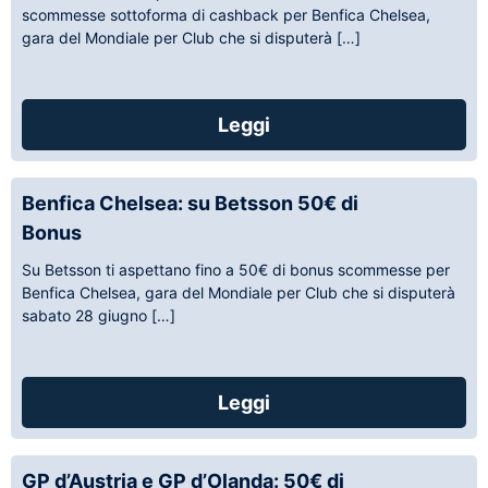
scommesse sottoforma di cashback per Benfica Chelsea,
gara del Mondiale per Club che si disputerà […]
Leggi
Benfica Chelsea: su Betsson 50€ di
Bonus
Su Betsson ti aspettano fino a 50€ di bonus scommesse per
Benfica Chelsea, gara del Mondiale per Club che si disputerà
sabato 28 giugno […]
Leggi
GP d’Austria e GP d’Olanda: 50€ di