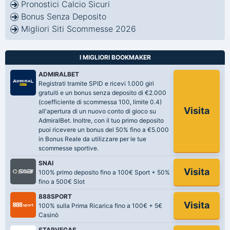
Pronostici Calcio Sicuri
Bonus Senza Deposito
Migliori Siti Scommesse 2026
I MIGLIORI BOOKMAKER
ADMIRALBET
Registrati tramite SPID e ricevi 1.000 giri
gratuiti e un bonus senza deposito di €2.000
(coefficiente di scommessa 100, limite 0.4)
Visita
all'apertura di un nuovo conto di gioco su
AdmiralBet. Inoltre, con il tuo primo deposito
puoi ricevere un bonus del 50% fino a €5.000
in Bonus Reale da utilizzare per le tue
scommesse sportive.
SNAI
Visita
100% primo deposito fino a 100€ Sport + 50%
fino a 500€ Slot
888SPORT
Visita
100% sulla Prima Ricarica fino a 100€ + 5€
Casinò
STARVEGAS