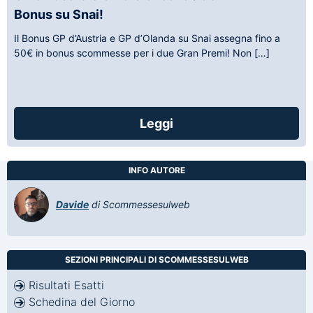
Bonus su Snai!
Il Bonus GP d’Austria e GP d’Olanda su Snai assegna fino a
50€ in bonus scommesse per i due Gran Premi! Non […]
Leggi
INFO AUTORE
Davide
di Scommessesulweb
SEZIONI PRINCIPALI DI SCOMMESSESULWEB
Risultati Esatti
Schedina del Giorno