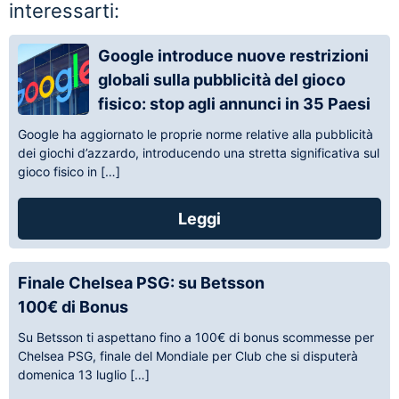
interessarti:
Google introduce nuove restrizioni
globali sulla pubblicità del gioco
fisico: stop agli annunci in 35 Paesi
Google ha aggiornato le proprie norme relative alla pubblicità
dei giochi d’azzardo, introducendo una stretta significativa sul
gioco fisico in […]
Leggi
Finale Chelsea PSG: su Betsson
100€ di Bonus
Su Betsson ti aspettano fino a 100€ di bonus scommesse per
Chelsea PSG, finale del Mondiale per Club che si disputerà
domenica 13 luglio […]