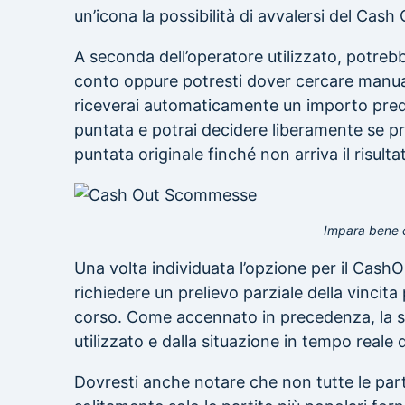
un’icona la possibilità di avvalersi del Cash 
A seconda dell’operatore utilizzato, potreb
conto oppure potresti dover cercare manua
riceverai automaticamente un importo prede
puntata e potrai decidere liberamente se pr
puntata originale finché non arriva il risultat
Impara bene c
Una volta individuata l’opzione per il CashO
richiedere un prelievo parziale della vincita
corso. Come accennato in precedenza, la 
utilizzato e dalla situazione in tempo reale d
Dovresti anche notare che non tutte le parti