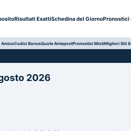
osito
Risultati Esatti
Schedina del Giorno
Pronostici
n Amico
Codici Bonus
Quote Antepost
Pronostici Misti
Migliori Sit
 Agosto 2026