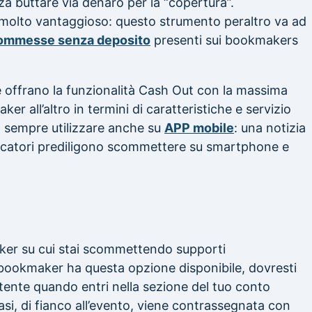
za buttare via denaro per la “copertura”.
molto vantaggioso: questo strumento peraltro va ad
ommesse senza deposito
presenti sui bookmakers
 offrano la funzionalità Cash Out con la massima
r all’altro in termini di caratteristiche e servizio
ò sempre utilizzare anche su
APP mobile
: una notizia
iocatori prediligono scommettere su smartphone e
maker su cui stai scommettendo supporti
l bookmaker ha questa opzione disponibile, dovresti
 utente quando entri nella sezione del tuo conto
casi, di fianco all’evento, viene contrassegnata con