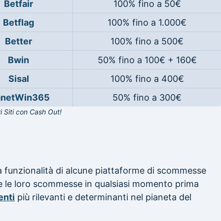
Betfair
100% fino a 50€
Betflag
100% fino a 1.000€
Better
100% fino a 500€
Bwin
50% fino a 100€ + 160€
Sisal
100% fino a 400€
anetWin365
50% fino a 300€
ri Siti con Cash Out!
 funzionalità di alcune piattaforme di scommesse
re le loro scommesse in qualsiasi momento prima
ent
i
più rilevanti e determinanti nel pianeta del