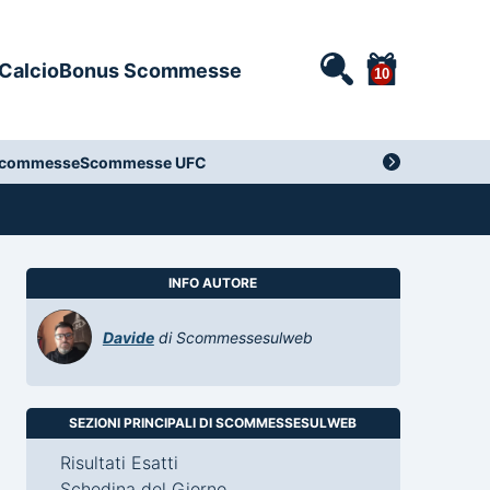
 Calcio
Bonus Scommesse
10
i Scommesse
Scommesse UFC
INFO AUTORE
Davide
di Scommessesulweb
SEZIONI PRINCIPALI DI SCOMMESSESULWEB
Risultati Esatti
Schedina del Giorno