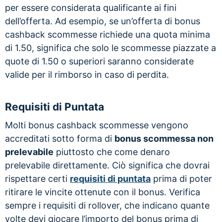
per essere considerata qualificante ai fini
dell’offerta. Ad esempio, se un’offerta di bonus
cashback scommesse richiede una quota minima
di 1.50, significa che solo le scommesse piazzate a
quote di 1.50 o superiori saranno considerate
valide per il rimborso in caso di perdita.
Requisiti di Puntata
Molti bonus cashback scommesse vengono
accreditati sotto forma di
bonus scommessa non
prelevabile
piuttosto che come denaro
prelevabile direttamente. Ciò significa che dovrai
rispettare certi
requisiti di puntata
prima di poter
ritirare le vincite ottenute con il bonus. Verifica
sempre i requisiti di rollover, che indicano quante
volte devi giocare l’importo del bonus prima di