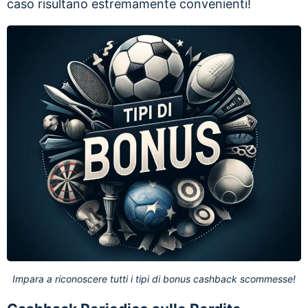
caso risultano estremamente convenienti!
Impara a riconoscere tutti i tipi di bonus cashback scommesse!