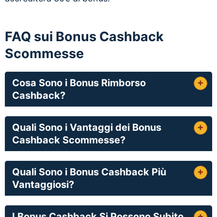
FAQ sui Bonus Cashback
Scommesse
Cosa Sono i Bonus Rimborso
Cashback?
I bonus rimborso cashback vengono offerti
Quali Sono i Vantaggi dei Bonus
come bonus di benvenuto oppure come
Cashback Scommesse?
promozione periodica. Il loro obiettivo è
quello di aiutare il giocatore a diminuire il
I bonus cashback scommesse, a prescindere
Quali Sono i Bonus Cashback Più
valore delle perdite registrate nelle
dalla loro modalità, risultano così vantaggiosi
Vantaggiosi?
scommesse, sopperendo così a una schedina
perché servono a ripianare una parte delle
o a una sessione di gioco sfortunata e
perdite subite dai giocatori nelle loro
I bonus cashback scommesse più vantaggiosi
assegnando un bonus per continuare a
I Bonus Cashback Si Possono Subito