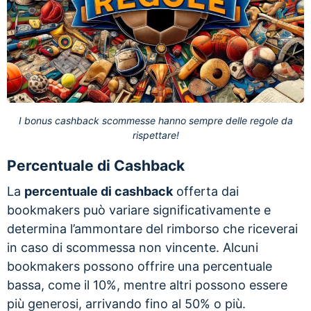
I bonus cashback scommesse hanno sempre delle regole da
rispettare!
Percentuale di Cashback
La
percentuale di cashback
offerta dai
bookmakers può variare significativamente e
determina l’ammontare del rimborso che riceverai
in caso di scommessa non vincente. Alcuni
bookmakers possono offrire una percentuale
bassa, come il 10%, mentre altri possono essere
più generosi, arrivando fino al 50% o più.