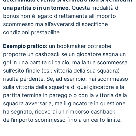
una partita o in un torneo
. Questa modalità di
bonus non è legato direttamente all’importo
scommesso ma all’avverarsi di specifiche
condizioni prestabilite.
Esempio pratico
: un bookmaker potrebbe
proporre un cashback se un giocatore segna un
gol in una partita di calcio, ma la tua scommessa
sull’esito finale (es.: vittoria della sua squadra)
risulta perdente. Se, ad esempio, hai scommesso
sulla vittoria della squadra di quel giocatore e la
partita termina in pareggio o con la vittoria della
squadra avversaria, ma il giocatore in questione
ha segnato, riceverai un rimborso cashback
dell’importo scommesso fino a un certo limite.