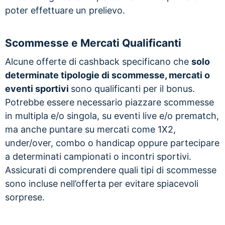
poter effettuare un prelievo.
Scommesse e Mercati Qualificanti
Alcune offerte di cashback specificano che
solo
determinate tipologie di scommesse, mercati o
eventi sportivi
sono qualificanti per il bonus.
Potrebbe essere necessario piazzare scommesse
in multipla e/o singola, su eventi live e/o prematch,
ma anche puntare su mercati come 1X2,
under/over, combo o handicap oppure partecipare
a determinati campionati o incontri sportivi.
Assicurati di comprendere quali tipi di scommesse
sono incluse nell’offerta per evitare spiacevoli
sorprese.