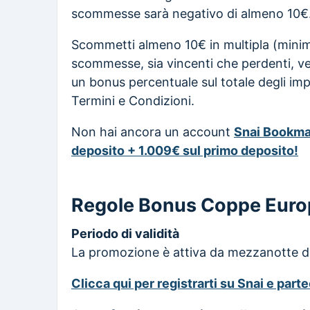
scommesse sarà negativo di almeno 10€
Scommetti almeno 10€ in multipla (minimo 
scommesse, sia vincenti che perdenti, 
un bonus percentuale sul totale degli im
Termini e Condizioni.
Non hai ancora un account
Snai Bookma
deposito + 1.009€ sul primo deposito!
Regole Bonus Coppe Europ
Periodo di validità
La promozione è attiva da mezzanotte de
Clicca qui per registrarti su Snai e part