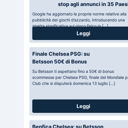
stop agli annunci in 35 Paes
Google ha aggiornato le proprie norme relative alla
pubblicità dei giochi d’azzardo, introducendo una
stretta significativa sul gioco fisico in […]
Leggi
Finale Chelsea PSG: su
Betsson 50€ di Bonus
Su Betsson ti aspettano fino a 50€ di bonus
scommesse per Chelsea PSG, finale del Mondiale p
Club che si disputerà domenica 13 luglio […]
Leggi
Benfica Chelsea: su Betsson