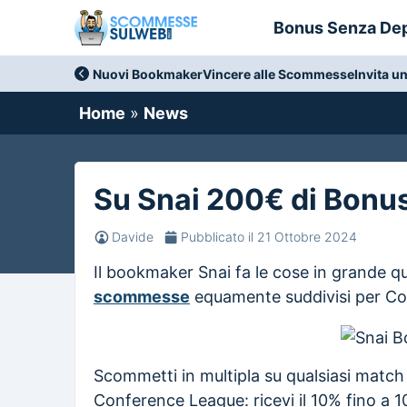
Bonus Senza Dep
Nuovi Bookmaker
Vincere alle Scommesse
Invita u
Home
»
News
Su Snai 200€ di Bonus
Davide
Pubblicato il 21 Ottobre 2024
Il bookmaker Snai fa le cose in grande q
scommesse
equamente suddivisi per Co
Scommetti in multipla su qualsiasi matc
Conference League: ricevi il 10% fino a 10