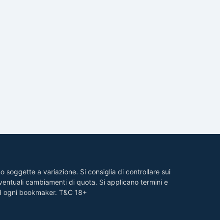
 soggette a variazione. Si consiglia di controllare sui
 eventuali cambiamenti di quota. Si applicano termini e
ad ogni bookmaker. T&C 18+