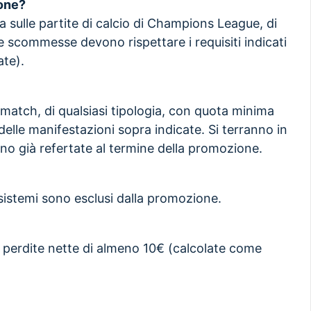
ione?
sulle partite di calcio di Champions League, di
 scommesse devono rispettare i requisiti indicati
ate).
-match, di qualsiasi tipologia, con quota minima
delle manifestazioni sopra indicate. Si terranno in
no già refertate al termine della promozione.
sistemi sono esclusi dalla promozione.
e perdite nette di almeno 10€ (calcolate come