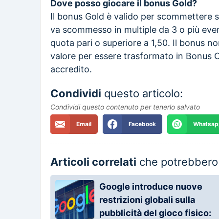
Dove posso giocare il bonus Gold?
Il bonus Gold è valido per scommettere su 
va scommesso in multiple da 3 o più event
quota pari o superiore a 1,50. Il bonus no
valore per essere trasformato in Bonus Ca
accredito.
Condividi
questo articolo:
Condividi questo contenuto per tenerlo salvato
Articoli correlati
che potrebbero 
Google introduce nuove
restrizioni globali sulla
pubblicità del gioco fisico: