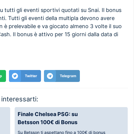
tutti gli eventi sportivi quotati su Snai. Il bonus
i. Tutti gli eventi della multipla devono avere
n è prelevabile e va giocato almeno 3 volte il suo
sh. Il bonus è attivo per 15 giorni dalla data di
interessarti:
Finale Chelsea PSG: su
Betsson 100€ di Bonus
Su Betsson ti aspettano fino a 100€ di bonus