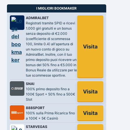
I MIGLIORI BOOKMAKER
ADMIRALBET
Registrati tramite SPID e ricevi
1.000 giri gratuiti e un bonus
senza deposito di €2.000
(coefficiente di scommessa
100, limite 0.4) all'apertura di
Visita
un nuovo conto di gioco su
AdmiralBet. Inoltre, con il tuo
primo deposito puoi ricevere un
bonus del 50% fino a €5.000 in
Bonus Reale da utilizzare per le
tue scommesse sportive.
SNAI
100% primo deposito fino a
Visita
100€ Sport + 50% fino a 500€
Slot
888SPORT
Visita
100% sulla Prima Ricarica fino
a 100€ + 5€ Casinò
STARVEGAS