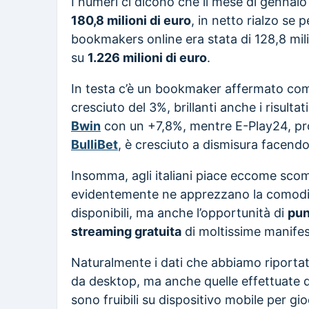
I numeri ci dicono che il mese di gennai
180,8 milioni di euro
, in netto rialzo se
bookmakers online era stata di 128,8 mil
su
1.226 milioni di euro
.
In testa c’è un bookmaker affermato c
cresciuto del 3%, brillanti anche i risultat
Bwin
con un +7,8%, mentre E-Play24, p
BulliBet
, è cresciuto a dismisura facendo
Insomma, agli italiani piace eccome sco
evidentemente ne apprezzano la comodità,
disponibili, ma anche l’opportunità di
pun
streaming gratuita
di moltissime manifes
Naturalmente i dati che abbiamo riport
da desktop, ma anche quelle effettuate
sono fruibili su dispositivo mobile per gi