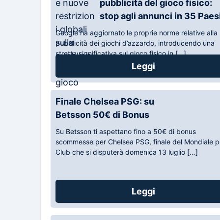
pubblicità del gioco fisico:
stop agli annunci in 35 Paes
Google ha aggiornato le proprie norme relative alla
pubblicità dei giochi d’azzardo, introducendo una
stretta significativa sul gioco fisico in […]
Leggi
Finale Chelsea PSG: su
Betsson 50€ di Bonus
Su Betsson ti aspettano fino a 50€ di bonus
scommesse per Chelsea PSG, finale del Mondiale p
Club che si disputerà domenica 13 luglio […]
Leggi