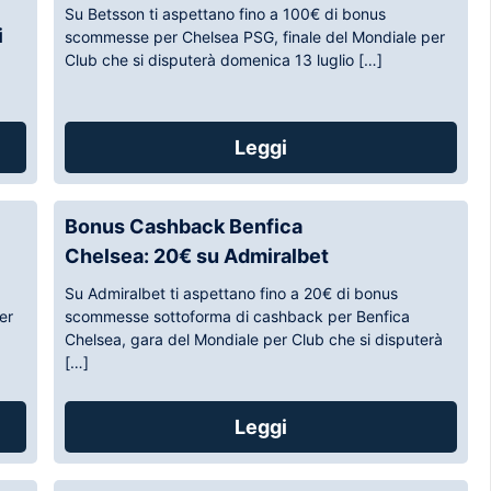
Su Betsson ti aspettano fino a 100€ di bonus
i
scommesse per Chelsea PSG, finale del Mondiale per
Club che si disputerà domenica 13 luglio […]
Leggi
Bonus Cashback Benfica
Chelsea: 20€ su Admiralbet
Su Admiralbet ti aspettano fino a 20€ di bonus
er
scommesse sottoforma di cashback per Benfica
Chelsea, gara del Mondiale per Club che si disputerà
[…]
Leggi