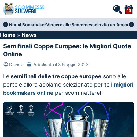
10
Nuovi Bookmaker
Vincere alle Scommesse
Invita un Amico
Cod
Home
»
News
Semifinali Coppe Europee: le Migliori Quote
Online
Davide
Pubblicato il 8 Maggio 2023
Le
semifinali delle tre coppe europee
sono alle
porte e allora abbiamo selezionato per te i
migliori
bookmakers online
per scommettere!