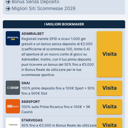
Bonus Senza Deposito
Migliori Siti Scommesse 2026
I MIGLIORI BOOKMAKER
ADMIRALBET
Registrati tramite SPID e ricevi 1.000 giri
gratuiti e un bonus senza deposito di €2.000
(coefficiente di scommessa 100, limite 0.4)
Visita
all'apertura di un nuovo conto di gioco su
AdmiralBet. Inoltre, con il tuo primo deposito
puoi ricevere un bonus del 50% fino a €5.000
in Bonus Reale da utilizzare per le tue
scommesse sportive.
SNAI
Visita
100% primo deposito fino a 100€ Sport + 50%
fino a 500€ Slot
888SPORT
Visita
100% sulla Prima Ricarica fino a 100€ + 5€
Casinò
STARVEGAS
Visita
50% fino a €3.000 in Bonus Reale da utilizzare