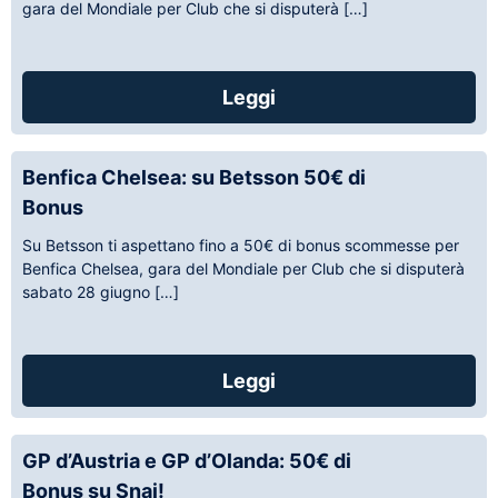
gara del Mondiale per Club che si disputerà […]
Leggi
Benfica Chelsea: su Betsson 50€ di
Bonus
Su Betsson ti aspettano fino a 50€ di bonus scommesse per
Benfica Chelsea, gara del Mondiale per Club che si disputerà
sabato 28 giugno […]
Leggi
GP d’Austria e GP d’Olanda: 50€ di
Bonus su Snai!