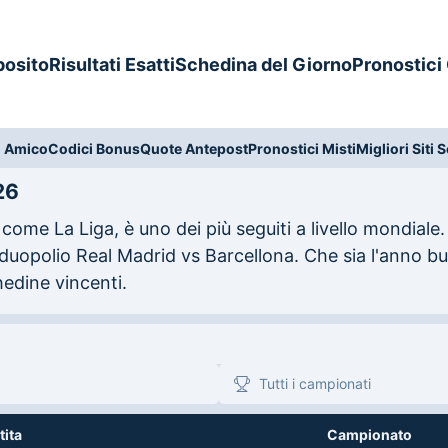
osito
Risultati Esatti
Schedina del Giorno
Pronostici
n Amico
Codici Bonus
Quote Antepost
Pronostici Misti
Migliori Sit
26
ome La Liga, è uno dei più seguiti a livello mondial
 duopolio Real Madrid vs Barcellona. Che sia l'anno bu
hedine vincenti.
Tutti i campionati
tita
Campionato