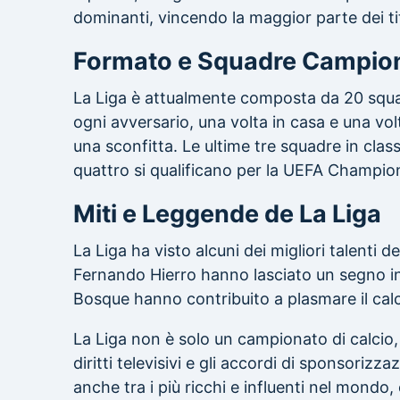
dominanti, vincendo la maggior parte dei ti
Formato e Squadre Campio
La Liga è attualmente composta da 20 squadr
ogni avversario, una volta in casa e una vo
una sconfitta. Le ultime tre squadre in clas
quattro si qualificano per la UEFA Champio
Miti e Leggende de La Liga
La Liga ha visto alcuni dei migliori talenti
Fernando Hierro hanno lasciato un segno inde
Bosque hanno contribuito a plasmare il calci
La Liga non è solo un campionato di calcio,
diritti televisivi e gli accordi di sponsoriz
anche tra i più ricchi e influenti nel mondo,