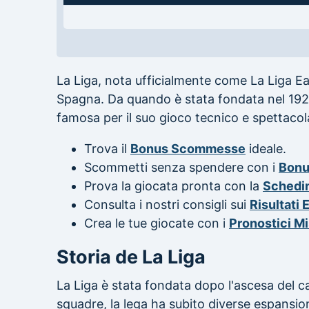
La Liga, nota ufficialmente come La Liga Ea
Spagna. Da quando è stata fondata nel 1929,
famosa per il suo gioco tecnico e spettacol
Trova il
Bonus Scommesse
ideale.
Scommetti senza spendere con i
Bonu
Prova la giocata pronta con la
Schedin
Consulta i nostri consigli sui
Risultati 
Crea le tue giocate con i
Pronostici Mi
Storia de La Liga
La Liga è stata fondata dopo l'ascesa del c
squadre, la lega ha subito diverse espansioni