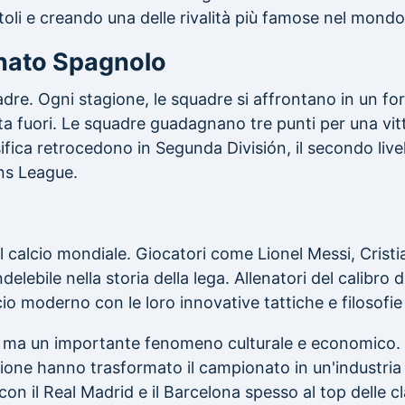
toli e creando una delle rivalità più famose nel mondo
nato Spagnolo
e. Ogni stagione, le squadre si affrontano in un for
lta fuori. Le squadre guadagnano tre punti per una vi
sifica retrocedono in Segunda División, il secondo live
ns League.
 del calcio mondiale. Giocatori come Lionel Messi, Cris
lebile nella storia della lega. Allenatori del calibro 
o moderno con le loro innovative tattiche e filosofie 
 ma un importante fenomeno culturale e economico. Con
zazione hanno trasformato il campionato in un'industria 
 con il Real Madrid e il Barcelona spesso al top delle cl