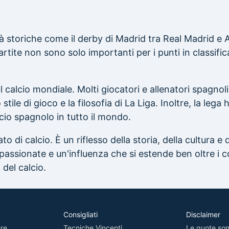
ità storiche come il derby di Madrid tra Real Madrid e At
artite non sono solo importanti per i punti in classific
l calcio mondiale. Molti giocatori e allenatori spagno
tile di gioco e la filosofia di La Liga. Inoltre, la lega
cio spagnolo in tutto il mondo.
 di calcio. È un riflesso della storia, della cultura e 
passionate e un'influenza che si estende ben oltre i c
del calcio.
Consigliati
Disclaimer
re
Tecniche Vincenti
Le quote sono