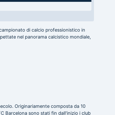
campionato di calcio professionistico in
spettate nel panorama calcistico mondiale,
X secolo. Originariamente composta da 10
C Barcelona sono stati fin dall'inizio i club