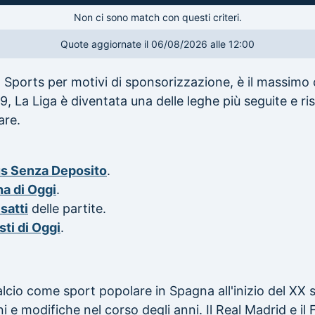
Non ci sono match con questi criteri.
Quote aggiornate il 06/08/2026 alle 12:00
 Sports per motivi di sponsorizzazione, è il massimo 
 La Liga è diventata una delle leghe più seguite e ri
are.
s Senza Deposito
.
a di Oggi
.
Esatti
delle partite.
sti di Oggi
.
alcio come sport popolare in Spagna all'inizio del X
 e modifiche nel corso degli anni. Il Real Madrid e il F