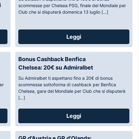
i
scommesse per Chelsea PSG, finale del Mondiale per
Club che si disputerà domenica 13 luglio […]
Leggi
Bonus Cashback Benfica
Chelsea: 20€ su Admiralbet
Su Admiralbet ti aspettano fino a 20€ di bonus
er
scommesse sottoforma di cashback per Benfica
Chelsea, gara del Mondiale per Club che si disputerà
[…]
Leggi
GP d’Austria e GP d’Olanda: