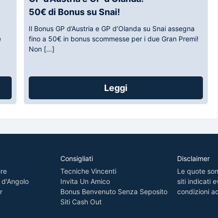
50€ di Bonus su Snai!
Il Bonus GP d’Austria e GP d’Olanda su Snai assegna
e
fino a 50€ in bonus scommesse per i due Gran Premi!
Non […]
Leggi
Consigliati
Disclaimer
re
Tecniche Vincenti
Le quote sono
 d'Angolo
Invita Un Amico
siti indicati
r
Bonus Benvenuto Senza Seposito
condizioni 
Siti Cash Out