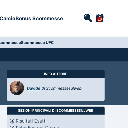
 Calcio
Bonus Scommesse
10
i Scommesse
Scommesse UFC
INFO AUTORE
Davide
di Scommessesulweb
SEZIONI PRINCIPALI DI SCOMMESSESULWEB
Risultati Esatti
Schedina del Giorno