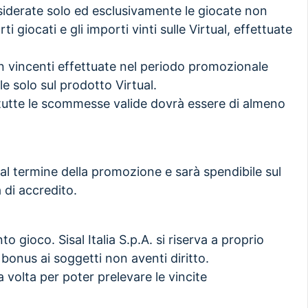
nsiderate solo ed esclusivamente le giocate non
ti giocati e gli importi vinti sulle Virtual, effettuate
on vincenti effettuate nel periodo promozionale
e solo sul prodotto Virtual.
i tutte le scommesse valide dovrà essere di almeno
dal termine della promozione e sarà spendibile sul
 di accredito.
 gioco. Sisal Italia S.p.A. si riserva a proprio
 bonus ai soggetti non aventi diritto.
volta per poter prelevare le vincite