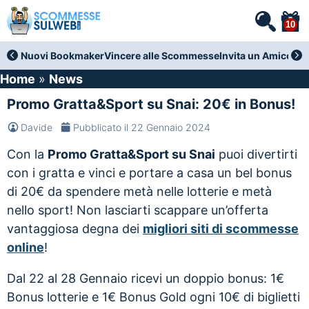
10
Nuovi Bookmaker
Vincere alle Scommesse
Invita un Amico
Cod
Home
»
News
Promo Gratta&Sport su Snai: 20€ in Bonus!
Davide
Pubblicato il 22 Gennaio 2024
Con la
Promo Gratta&Sport su Snai
puoi divertirti
con i gratta e vinci e portare a casa un bel bonus
di 20€ da spendere metà nelle lotterie e metà
nello sport! Non lasciarti scappare un’offerta
vantaggiosa degna dei
migliori siti di scommesse
online
!
Dal 22 al 28 Gennaio ricevi un doppio bonus: 1€
Bonus lotterie e 1€ Bonus Gold ogni 10€ di biglietti