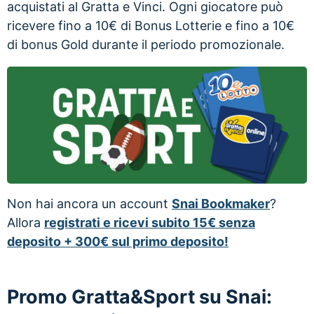
acquistati al Gratta e Vinci. Ogni giocatore può
ricevere fino a 10€ di Bonus Lotterie e fino a 10€
di bonus Gold durante il periodo promozionale.
Non hai ancora un account
Snai Bookmaker
?
Allora
registrati e ricevi subito 15€ senza
deposito + 300€ sul primo deposito!
Promo Gratta&Sport su Snai: