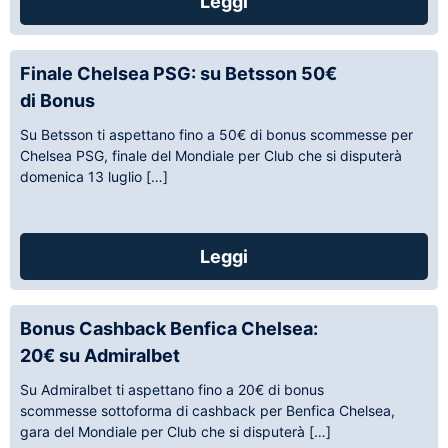
Leggi
Finale Chelsea PSG: su Betsson 50€
di Bonus
Su Betsson ti aspettano fino a 50€ di bonus scommesse per
Chelsea PSG, finale del Mondiale per Club che si disputerà
domenica 13 luglio […]
Leggi
Bonus Cashback Benfica Chelsea:
20€ su Admiralbet
Su Admiralbet ti aspettano fino a 20€ di bonus
scommesse sottoforma di cashback per Benfica Chelsea,
gara del Mondiale per Club che si disputerà […]