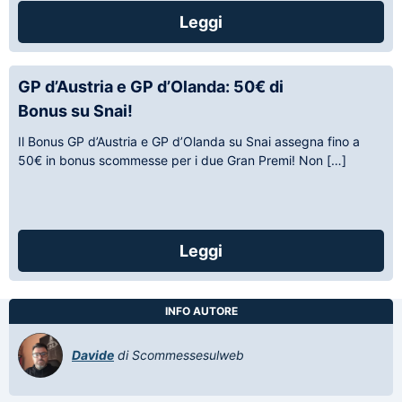
Leggi
GP d’Austria e GP d’Olanda: 50€ di
Bonus su Snai!
Il Bonus GP d’Austria e GP d’Olanda su Snai assegna fino a
50€ in bonus scommesse per i due Gran Premi! Non […]
Leggi
INFO AUTORE
Davide
di Scommessesulweb