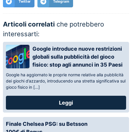
Articoli correlati
che potrebbero
interessarti:
Google introduce nuove restrizioni
globali sulla pubblicità del gioco
fisico: stop agli annunci in 35 Paesi
Google ha aggiornato le proprie norme relative alla pubblicità
dei giochi d’azzardo, introducendo una stretta significativa sul
gioco fisico in […]
Leggi
Finale Chelsea PSG: su Betsson
100€ di Bonus