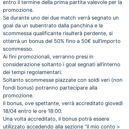
entro il termine della prima partita valevole per la
promozione.
Se durante uno dei due match verrà segnato un
goal da un subentrato dalla panchina e la
scommessa qualificante risulterà perdente, si
otterrà un bonus del 50% fino a 50€ sull’importo
scommesso.
Ai fini promozionali, verranno presi in
considerazione soltanto i goal segnati all’interno
dei tempi regolamentari.
Soltanto scommesse piazzate con soldi veri (non
fondi bonus) potranno partecipare alla
promozione.
Il bonus, ove spettante, verrà accreditato giovedì
18/04 entro le ore 18:00.
Una volta accreditato, il bonus potrà essere
utilizzato accedendo alla sezione “il mio conto >