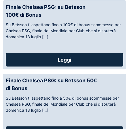
Finale Chelsea PSG: su Betsson
100€ di Bonus
Su Betsson ti aspettano fino a 100€ di bonus scommesse per
Chelsea PSG, finale del Mondiale per Club che si disputerà
domenica 13 luglio […]
Leggi
Finale Chelsea PSG: su Betsson 50€
di Bonus
Su Betsson ti aspettano fino a 50€ di bonus scommesse per
Chelsea PSG, finale del Mondiale per Club che si disputerà
domenica 13 luglio […]