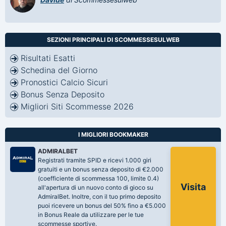
SEZIONI PRINCIPALI DI SCOMMESSESULWEB
Risultati Esatti
Schedina del Giorno
Pronostici Calcio Sicuri
Bonus Senza Deposito
Migliori Siti Scommesse 2026
I MIGLIORI BOOKMAKER
ADMIRALBET
Registrati tramite SPID e ricevi 1.000 giri
gratuiti e un bonus senza deposito di €2.000
(coefficiente di scommessa 100, limite 0.4)
Visita
all'apertura di un nuovo conto di gioco su
AdmiralBet. Inoltre, con il tuo primo deposito
puoi ricevere un bonus del 50% fino a €5.000
in Bonus Reale da utilizzare per le tue
scommesse sportive.