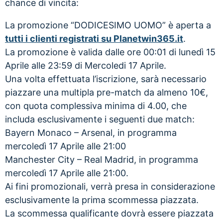
chance di vincita:
La promozione “DODICESIMO UOMO” è aperta a
tutti i clienti registrati su Planetwin365.it
.
La promozione è valida dalle ore 00:01 di lunedì 15
Aprile alle 23:59 di Mercoledi 17 Aprile.
Una volta effettuata l’iscrizione, sarà necessario
piazzare una multipla pre-match da almeno 10€,
con quota complessiva minima di 4.00, che
includa esclusivamente i seguenti due match:
Bayern Monaco – Arsenal, in programma
mercoledì 17 Aprile alle 21:00
Manchester City – Real Madrid, in programma
mercoledì 17 Aprile alle 21:00.
Ai fini promozionali, verrà presa in considerazione
esclusivamente la prima scommessa piazzata.
La scommessa qualificante dovrà essere piazzata