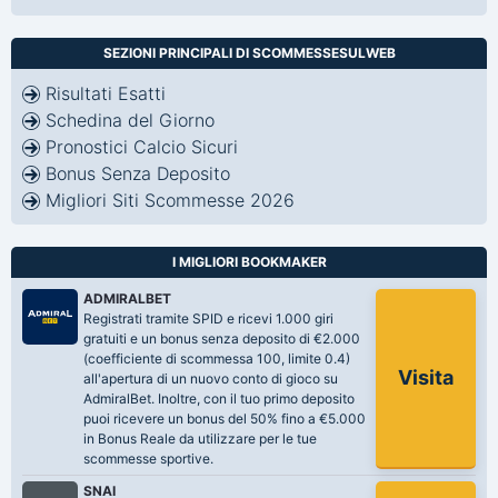
SEZIONI PRINCIPALI DI SCOMMESSESULWEB
Risultati Esatti
Schedina del Giorno
Pronostici Calcio Sicuri
Bonus Senza Deposito
Migliori Siti Scommesse 2026
I MIGLIORI BOOKMAKER
ADMIRALBET
Registrati tramite SPID e ricevi 1.000 giri
gratuiti e un bonus senza deposito di €2.000
(coefficiente di scommessa 100, limite 0.4)
Visita
all'apertura di un nuovo conto di gioco su
AdmiralBet. Inoltre, con il tuo primo deposito
puoi ricevere un bonus del 50% fino a €5.000
in Bonus Reale da utilizzare per le tue
scommesse sportive.
SNAI