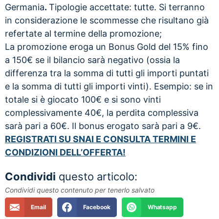
Germania
.
Tipologie accettate: tutte. Si terranno
in considerazione le scommesse che risultano già
refertate al termine della promozione;
La promozione eroga un Bonus Gold del 15% fino
a 150€ se il bilancio sarà negativo (ossia la
differenza tra la somma di tutti gli importi puntati
e la somma di tutti gli importi vinti). Esempio: se in
totale si è giocato 100€ e si sono vinti
complessivamente 40€, la perdita complessiva
sarà pari a 60€. Il bonus erogato sarà pari a 9€.
REGISTRATI SU SNAI E CONSULTA TERMINI E
CONDIZIONI DELL’OFFERTA!
Condividi
questo articolo:
Condividi questo contenuto per tenerlo salvato