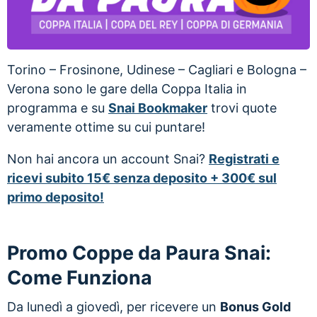
Torino – Frosinone, Udinese – Cagliari e Bologna –
Verona sono le gare della Coppa Italia in
programma e su
Snai Bookmaker
trovi quote
veramente ottime su cui puntare!
Non hai ancora un account Snai?
Registrati e
ricevi subito 15€ senza deposito + 300€ sul
primo deposito!
Promo Coppe da Paura Snai:
Come Funziona
Da lunedì a giovedì, per ricevere un
Bonus Gold