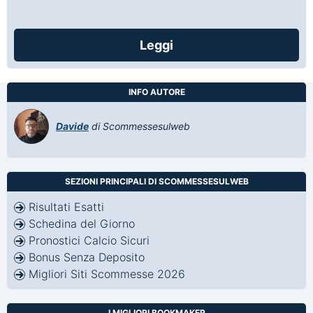
Leggi
INFO AUTORE
Davide
di Scommessesulweb
SEZIONI PRINCIPALI DI SCOMMESSESULWEB
Risultati Esatti
Schedina del Giorno
Pronostici Calcio Sicuri
Bonus Senza Deposito
Migliori Siti Scommesse 2026
I MIGLIORI BOOKMAKER