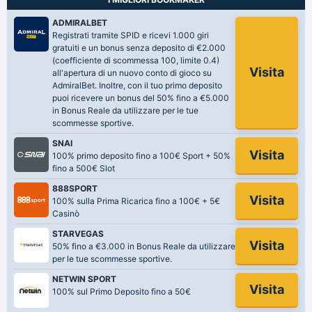
ADMIRALBET
Registrati tramite SPID e ricevi 1.000 giri
gratuiti e un bonus senza deposito di €2.000
(coefficiente di scommessa 100, limite 0.4)
Visita
all'apertura di un nuovo conto di gioco su
AdmiralBet. Inoltre, con il tuo primo deposito
puoi ricevere un bonus del 50% fino a €5.000
in Bonus Reale da utilizzare per le tue
scommesse sportive.
SNAI
Visita
100% primo deposito fino a 100€ Sport + 50%
fino a 500€ Slot
888SPORT
Visita
100% sulla Prima Ricarica fino a 100€ + 5€
Casinò
STARVEGAS
Visita
50% fino a €3.000 in Bonus Reale da utilizzare
per le tue scommesse sportive.
NETWIN SPORT
Visita
100% sul Primo Deposito fino a 50€