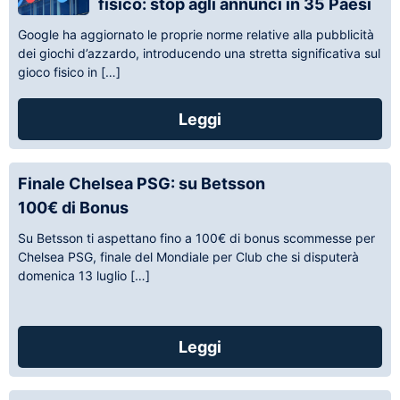
fisico: stop agli annunci in 35 Paesi
Google ha aggiornato le proprie norme relative alla pubblicità
dei giochi d’azzardo, introducendo una stretta significativa sul
gioco fisico in […]
Leggi
Finale Chelsea PSG: su Betsson
100€ di Bonus
Su Betsson ti aspettano fino a 100€ di bonus scommesse per
Chelsea PSG, finale del Mondiale per Club che si disputerà
domenica 13 luglio […]
Leggi