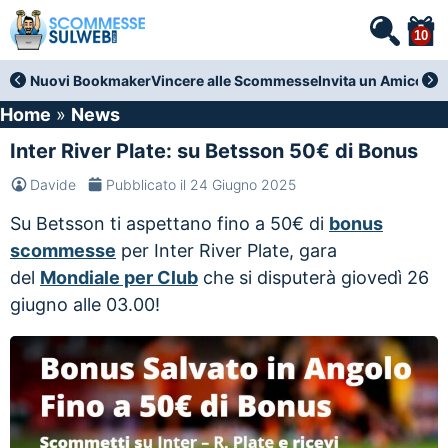
10
Nuovi Bookmaker
Vincere alle Scommesse
Invita un Amico
Cod
Home
»
News
Inter River Plate: su Betsson 50€ di Bonus
Davide
Pubblicato il 24 Giugno 2025
Su Betsson ti aspettano fino a 50€ di
bonus
scommesse
per Inter River Plate, gara
del
Mondiale per Club
che si disputerà giovedì 26
giugno alle 03.00!