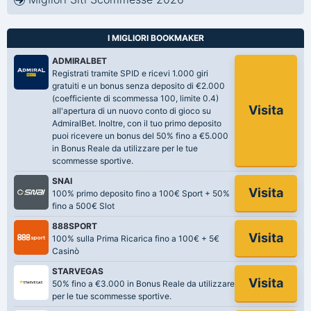
I MIGLIORI BOOKMAKER
ADMIRALBET
Registrati tramite SPID e ricevi 1.000 giri
gratuiti e un bonus senza deposito di €2.000
(coefficiente di scommessa 100, limite 0.4)
Visita
all'apertura di un nuovo conto di gioco su
AdmiralBet. Inoltre, con il tuo primo deposito
puoi ricevere un bonus del 50% fino a €5.000
in Bonus Reale da utilizzare per le tue
scommesse sportive.
SNAI
Visita
100% primo deposito fino a 100€ Sport + 50%
fino a 500€ Slot
888SPORT
Visita
100% sulla Prima Ricarica fino a 100€ + 5€
Casinò
STARVEGAS
Visita
50% fino a €3.000 in Bonus Reale da utilizzare
per le tue scommesse sportive.