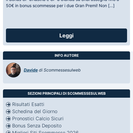
50€ in bonus scommesse per i due Gran Premi! Non […]
Leggi
INFO AUTORE
Davide
di Scommessesulweb
SEZIONI PRINCIPALI DI SCOMMESSESULWEB
Risultati Esatti
Schedina del Giorno
Pronostici Calcio Sicuri
Bonus Senza Deposito
Migliori Siti Scommesse 2026