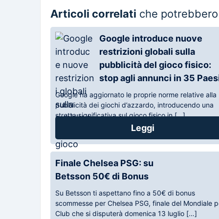
Articoli correlati
che potrebbero 
Google introduce nuove
restrizioni globali sulla
pubblicità del gioco fisico:
stop agli annunci in 35 Paes
Google ha aggiornato le proprie norme relative alla
pubblicità dei giochi d’azzardo, introducendo una
stretta significativa sul gioco fisico in […]
Leggi
Finale Chelsea PSG: su
Betsson 50€ di Bonus
Su Betsson ti aspettano fino a 50€ di bonus
scommesse per Chelsea PSG, finale del Mondiale p
Club che si disputerà domenica 13 luglio […]