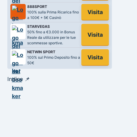
888SPORT
Visita
100% sulla Prima Ricarica fino
a 100€ + 5€ Casinò
STARVEGAS
50% fino a €3.000 in Bonus
Visita
Reale da utilizzare per le tue
scommesse sportive.
NETWIN SPORT
Visita
100% sul Primo Deposito fino a
50€
Indice
📌