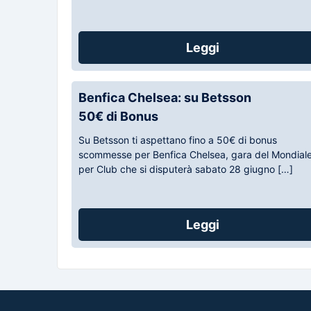
Leggi
Benfica Chelsea: su Betsson
50€ di Bonus
Su Betsson ti aspettano fino a 50€ di bonus
scommesse per Benfica Chelsea, gara del Mondial
per Club che si disputerà sabato 28 giugno […]
Leggi