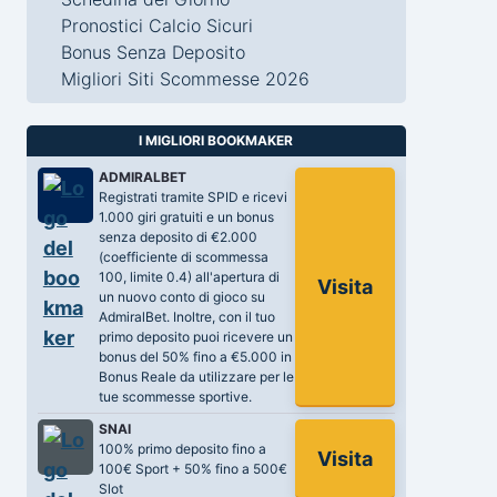
Pronostici Calcio Sicuri
Bonus Senza Deposito
Migliori Siti Scommesse 2026
I MIGLIORI BOOKMAKER
ADMIRALBET
Registrati tramite SPID e ricevi
1.000 giri gratuiti e un bonus
senza deposito di €2.000
(coefficiente di scommessa
100, limite 0.4) all'apertura di
Visita
un nuovo conto di gioco su
AdmiralBet. Inoltre, con il tuo
primo deposito puoi ricevere un
bonus del 50% fino a €5.000 in
Bonus Reale da utilizzare per le
tue scommesse sportive.
SNAI
100% primo deposito fino a
Visita
100€ Sport + 50% fino a 500€
Slot