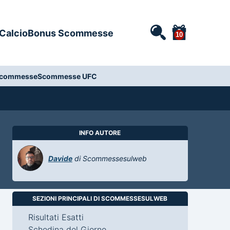
 Calcio
Bonus Scommesse
10
i Scommesse
Scommesse UFC
INFO AUTORE
Davide
di Scommessesulweb
SEZIONI PRINCIPALI DI SCOMMESSESULWEB
Risultati Esatti
Schedina del Giorno