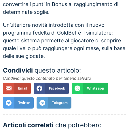
convertire i punti in Bonus al raggiungimento di
determinate soglie.
Un’ulteriore novità introdotta con il nuovo
programma fedeltà di GoldBet è il simulatore:
questo sistema permette al giocatore di scoprire
quale livello può raggiungere ogni mese, sulla base
delle sue giocate.
Condividi
questo articolo:
Condividi questo contenuto per tenerlo salvato
Articoli correlati
che potrebbero