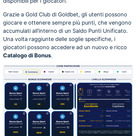
disponibili per i giocatori.
Grazie a Gold Club di Goldbet, gli utenti possono
giocare e ottenere sempre più punti, che vengono
accumulati all’interno di un Saldo Punti Unificato.
Una volta raggiunte delle soglie specifiche, i
giocatori possono accedere ad un nuovo e ricco
Catalogo di Bonus
.