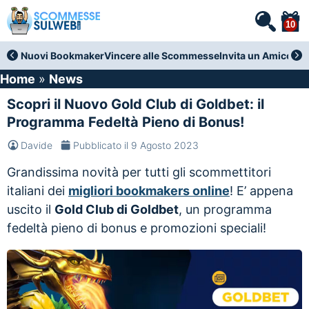
10
Nuovi Bookmaker
Vincere alle Scommesse
Invita un Amico
Cod
Home
»
News
Scopri il Nuovo Gold Club di Goldbet: il
Programma Fedeltà Pieno di Bonus!
Davide
Pubblicato il 9 Agosto 2023
Grandissima novità per tutti gli scommettitori
italiani dei
migliori bookmakers online
! E’ appena
uscito il
Gold Club di Goldbet
, un programma
fedeltà pieno di bonus e promozioni speciali!