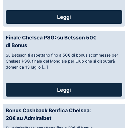
Leggi
Finale Chelsea PSG: su Betsson 50€
di Bonus
Su Betsson ti aspettano fino a 50€ di bonus scommesse per
Chelsea PSG, finale del Mondiale per Club che si disputerà
domenica 13 luglio […]
Leggi
Bonus Cashback Benfica Chelsea:
20€ su Admiralbet
Su Admiralbet ti aspettano fino a 20€ di bonus