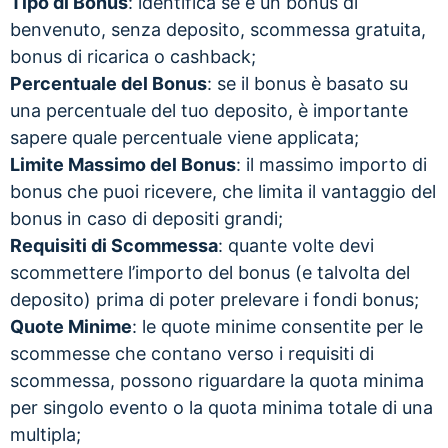
Tipo di Bonus
: identifica se è un bonus di
benvenuto, senza deposito, scommessa gratuita,
bonus di ricarica o cashback;
Percentuale del Bonus
: se il bonus è basato su
una percentuale del tuo deposito, è importante
sapere quale percentuale viene applicata;
Limite Massimo del Bonus
: il massimo importo di
bonus che puoi ricevere, che limita il vantaggio del
bonus in caso di depositi grandi;
Requisiti di Scommessa
: quante volte devi
scommettere l’importo del bonus (e talvolta del
deposito) prima di poter prelevare i fondi bonus;
Quote Minime
: le quote minime consentite per le
scommesse che contano verso i requisiti di
scommessa, possono riguardare la quota minima
per singolo evento o la quota minima totale di una
multipla;