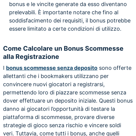
bonus e le vincite generate da esso diventano
prelevabili. È importante notare che fino al
soddisfacimento dei requisiti, il bonus potrebbe
essere limitato a certe condizioni di utilizzo.
Come Calcolare un Bonus Scommesse
alla Registrazione
I
bonus scommesse senza deposito
sono offerte
allettanti che i bookmakers utilizzano per
convincere nuovi giocatori a registrarsi,
permettendo loro di piazzare scommesse senza
dover effettuare un deposito iniziale. Questi bonus
danno ai giocatori l’opportunità di testare la
piattaforma di scommesse, provare diverse
strategie di gioco senza rischio e vincere soldi
veri. Tuttavia, come tutti i bonus, anche quelli