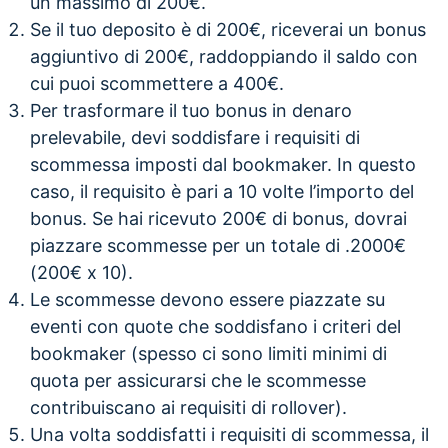
un massimo di 200€.
Se il tuo deposito è di 200€, riceverai un bonus
aggiuntivo di 200€, raddoppiando il saldo con
cui puoi scommettere a 400€.
Per trasformare il tuo bonus in denaro
prelevabile, devi soddisfare i requisiti di
scommessa imposti dal bookmaker. In questo
caso, il requisito è pari a 10 volte l’importo del
bonus. Se hai ricevuto 200€ di bonus, dovrai
piazzare scommesse per un totale di .2000€
(200€ x 10).
Le scommesse devono essere piazzate su
eventi con quote che soddisfano i criteri del
bookmaker (spesso ci sono limiti minimi di
quota per assicurarsi che le scommesse
contribuiscano ai requisiti di rollover).
Una volta soddisfatti i requisiti di scommessa, il