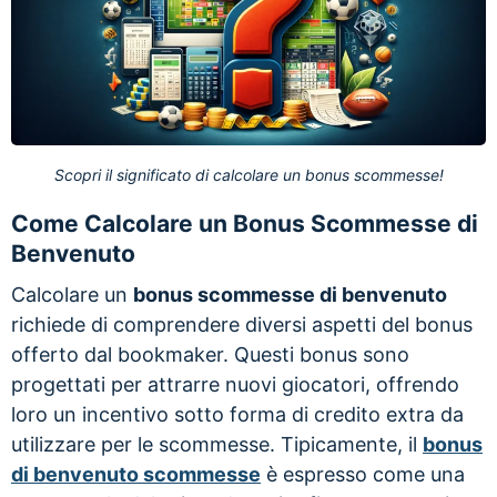
Scopri il significato di calcolare un bonus scommesse!
Come Calcolare un Bonus Scommesse di
Benvenuto
Calcolare un
bonus scommesse di benvenuto
richiede di comprendere diversi aspetti del bonus
offerto dal bookmaker. Questi bonus sono
progettati per attrarre nuovi giocatori, offrendo
loro un incentivo sotto forma di credito extra da
utilizzare per le scommesse. Tipicamente, il
bonus
di benvenuto scommesse
è espresso come una