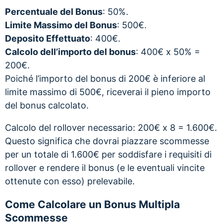
Percentuale del Bonus
: 50%.
Limite Massimo del Bonus
: 500€.
Deposito Effettuato
: 400€.
Calcolo dell’importo del bonus
: 400€ x 50% =
200€.
Poiché l’importo del bonus di 200€ è inferiore al
limite massimo di 500€, riceverai il pieno importo
del bonus calcolato.
Calcolo del rollover necessario: 200€ x 8 = 1.600€.
Questo significa che dovrai piazzare scommesse
per un totale di 1.600€ per soddisfare i requisiti di
rollover e rendere il bonus (e le eventuali vincite
ottenute con esso) prelevabile.
Come Calcolare un Bonus Multipla
Scommesse