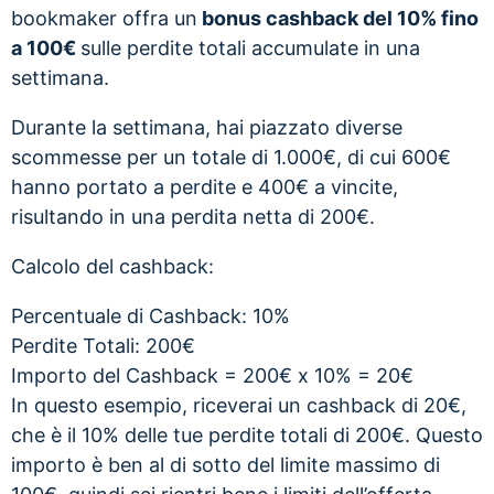
bookmaker offra un
bonus cashback del 10% fino
a 100€
sulle perdite totali accumulate in una
settimana.
Durante la settimana, hai piazzato diverse
scommesse per un totale di 1.000€, di cui 600€
hanno portato a perdite e 400€ a vincite,
risultando in una perdita netta di 200€.
Calcolo del cashback:
Percentuale di Cashback: 10%
Perdite Totali: 200€
Importo del Cashback = 200€ x 10% = 20€
In questo esempio, riceverai un cashback di 20€,
che è il 10% delle tue perdite totali di 200€. Questo
importo è ben al di sotto del limite massimo di