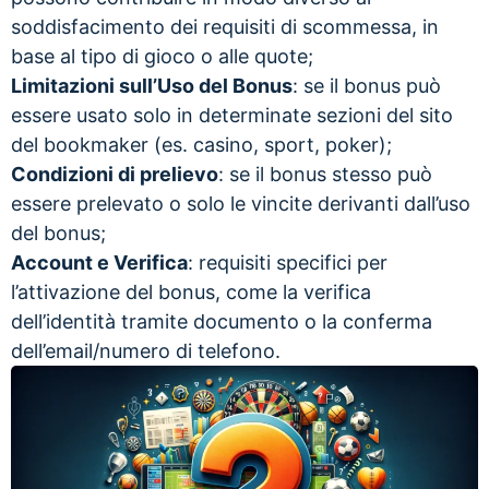
soddisfacimento dei requisiti di scommessa, in
base al tipo di gioco o alle quote;
Limitazioni sull’Uso del Bonus
: se il bonus può
essere usato solo in determinate sezioni del sito
del bookmaker (es. casino, sport, poker);
Condizioni di prelievo
: se il bonus stesso può
essere prelevato o solo le vincite derivanti dall’uso
del bonus;
Account e Verifica
: requisiti specifici per
l’attivazione del bonus, come la verifica
dell’identità tramite documento o la conferma
dell’email/numero di telefono.