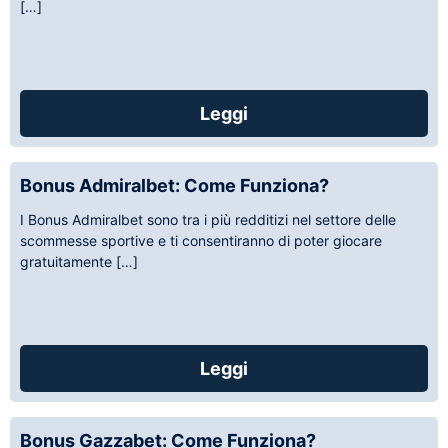
[…]
Leggi
Bonus Admiralbet: Come Funziona?
I Bonus Admiralbet sono tra i più redditizi nel settore delle
scommesse sportive e ti consentiranno di poter giocare
gratuitamente […]
Leggi
Bonus Gazzabet: Come Funziona?