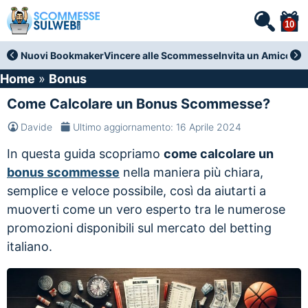
10
Nuovi Bookmaker
Vincere alle Scommesse
Invita un Amico
Cod
Home
»
Bonus
Come Calcolare un Bonus Scommesse?
Davide
Ultimo aggiornamento:
16 Aprile 2024
In questa guida scopriamo
come calcolare un
bonus scommesse
nella maniera più chiara,
semplice e veloce possibile, così da aiutarti a
muoverti come un vero esperto tra le numerose
promozioni disponibili sul mercato del betting
italiano.