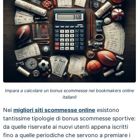
Impara a calcolare un bonus scommesse nei bookmakers online
italiani!
Nei
migliori siti scommesse online
esistono
tantissime tipologie di bonus scommesse sportive:
da quelle riservate ai nuovi utenti appena iscritti
fino a quelle periodiche che servono a premiare i