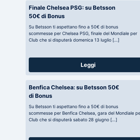
Finale Chelsea PSG: su Betsson
50€ di Bonus
Su Betsson ti aspettano fino a 50€ di bonus
scommesse per Chelsea PSG, finale del Mondiale per
Club che si disputerà domenica 13 luglio […]
Leggi
Benfica Chelsea: su Betsson 50€
di Bonus
Su Betsson ti aspettano fino a 50€ di bonus
scommesse per Benfica Chelsea, gara del Mondiale p
Club che si disputerà sabato 28 giugno […]