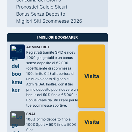
Pronostici Calcio Sicuri
Bonus Senza Deposito
Migliori Siti Scommesse 2026
I MIGLIORI BOOKMAKER
ADMIRALBET
Registrati tramite SPID e ricevi
1.000 giri gratuiti e un bonus
senza deposito di €2.000
(coefficiente di scommessa
100, limite 0.4) all'apertura di
Visita
un nuovo conto di gioco su
AdmiralBet. Inoltre, con il tuo
primo deposito puoi ricevere un
bonus del 50% fino a €5.000 in
Bonus Reale da utilizzare per le
tue scommesse sportive.
SNAI
100% primo deposito fino a
Visita
100€ Sport + 50% fino a 500€
Slot