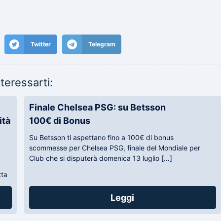
teressarti:
Finale Chelsea PSG: su Betsson
ità
100€ di Bonus
Su Betsson ti aspettano fino a 100€ di bonus
scommesse per Chelsea PSG, finale del Mondiale per
Club che si disputerà domenica 13 luglio […]
tta
Leggi