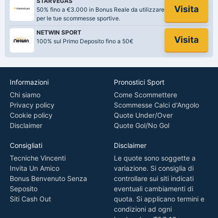
STARVEGAS
Visita
50% fino a €3.000 in Bonus Reale da utilizzare
per le tue scommesse sportive.
NETWIN SPORT
Visita
100% sul Primo Deposito fino a 50€
Informazioni
Pronostici Sport
Chi siamo
Come Scommettere
Privacy policy
Scommesse Calci d'Angolo
Cookie policy
Quote Under/Over
Disclaimer
Quote Gol/No Gol
Consigliati
Disclaimer
Tecniche Vincenti
Le quote sono soggette a
Invita Un Amico
variazione. Si consiglia di
Bonus Benvenuto Senza
controllare sui siti indicati
Seposito
eventuali cambiamenti di
Siti Cash Out
quota. Si applicano termini e
condizioni ad ogni