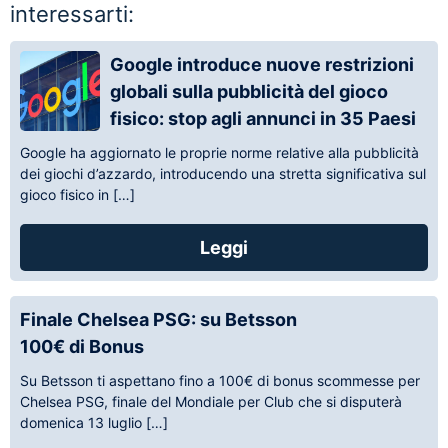
interessarti:
Google introduce nuove restrizioni
globali sulla pubblicità del gioco
fisico: stop agli annunci in 35 Paesi
Google ha aggiornato le proprie norme relative alla pubblicità
dei giochi d’azzardo, introducendo una stretta significativa sul
gioco fisico in […]
Leggi
Finale Chelsea PSG: su Betsson
100€ di Bonus
Su Betsson ti aspettano fino a 100€ di bonus scommesse per
Chelsea PSG, finale del Mondiale per Club che si disputerà
domenica 13 luglio […]