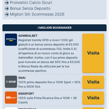
Pronostici Calcio Sicuri
Bonus Senza Deposito
Migliori Siti Scommesse 2026
I MIGLIORI BOOKMAKER
ADMIRALBET
Registrati tramite SPID e ricevi 1.000 giri
gratuiti e un bonus senza deposito di €2.000
(coefficiente di scommessa 100, limite 0.4)
Visita
all'apertura di un nuovo conto di gioco su
AdmiralBet. Inoltre, con il tuo primo deposito
puoi ricevere un bonus del 50% fino a €5.000
in Bonus Reale da utilizzare per le tue
scommesse sportive.
SNAI
Visita
100% primo deposito fino a 100€ Sport + 50%
fino a 500€ Slot
888SPORT
Visita
100% sulla Prima Ricarica fino a 100€ + 5€
Casinò