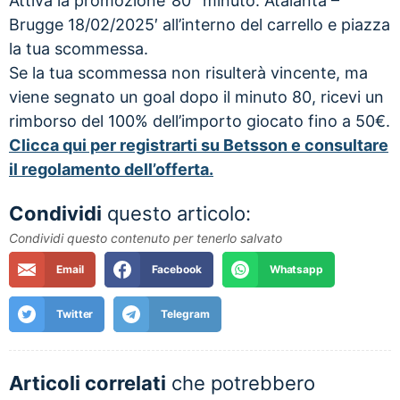
Attiva la promozione ’80° minuto: Atalanta –
Brugge 18/02/2025′ all’interno del carrello e piazza
la tua scommessa.
Se la tua scommessa non risulterà vincente, ma
viene segnato un goal dopo il minuto 80, ricevi un
rimborso del 100% dell’importo giocato fino a 50€.
Clicca qui per registrarti su Betsson e consultare
il regolamento dell’offerta.
Condividi
questo articolo:
Condividi questo contenuto per tenerlo salvato
Articoli correlati
che potrebbero