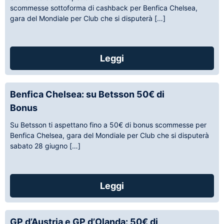
scommesse sottoforma di cashback per Benfica Chelsea,
gara del Mondiale per Club che si disputerà […]
Leggi
Benfica Chelsea: su Betsson 50€ di
Bonus
Su Betsson ti aspettano fino a 50€ di bonus scommesse per
Benfica Chelsea, gara del Mondiale per Club che si disputerà
sabato 28 giugno […]
Leggi
GP d’Austria e GP d’Olanda: 50€ di