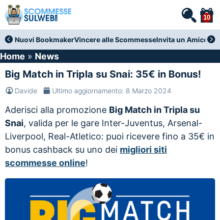
10
Nuovi Bookmaker
Vincere alle Scommesse
Invita un Amico
Cod
Home
»
News
Big Match in Tripla su Snai: 35€ in Bonus!
Davide
Ultimo aggiornamento:
8 Marzo 2024
Aderisci alla promozione
Big Match in Tripla su
Snai
, valida per le gare Inter-Juventus, Arsenal-
Liverpool, Real-Atletico: puoi ricevere fino a 35€ in
bonus cashback su uno dei
migliori siti
scommesse online
!