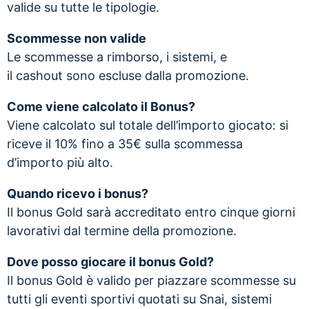
valide su tutte le tipologie.
Scommesse non valide
Le scommesse a rimborso, i sistemi, e
il cashout sono escluse dalla promozione.
Come viene calcolato il Bonus?
Viene calcolato sul totale dell’importo giocato: si
riceve il 10% fino a 35€ sulla scommessa
d’importo più alto.
Quando ricevo i bonus?
Il bonus Gold sarà accreditato entro cinque giorni
lavorativi dal termine della promozione.
Dove posso giocare il bonus Gold?
Il bonus Gold è valido per piazzare scommesse su
tutti gli eventi sportivi quotati su Snai, sistemi