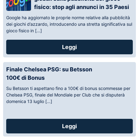
fisico: stop agli annunci in 35 Paesi
Google ha aggiornato le proprie norme relative alla pubblicità
dei giochi d’azzardo, introducendo una stretta significativa sul
gioco fisico in […]
Leggi
Finale Chelsea PSG: su Betsson
100€ di Bonus
Su Betsson ti aspettano fino a 100€ di bonus scommesse per
Chelsea PSG, finale del Mondiale per Club che si disputerà
domenica 13 luglio […]
Leggi