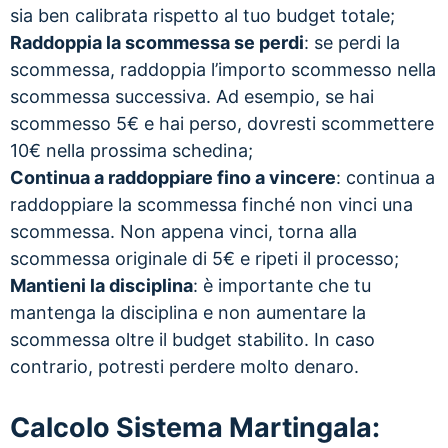
sia ben calibrata rispetto al tuo budget totale;
Raddoppia la scommessa se perdi
: se perdi la
scommessa, raddoppia l’importo scommesso nella
scommessa successiva. Ad esempio, se hai
scommesso 5€ e hai perso, dovresti scommettere
10€ nella prossima schedina;
Continua a raddoppiare fino a vincere
: continua a
raddoppiare la scommessa finché non vinci una
scommessa. Non appena vinci, torna alla
scommessa originale di 5€ e ripeti il processo;
Mantieni la disciplina
: è importante che tu
mantenga la disciplina e non aumentare la
scommessa oltre il budget stabilito. In caso
contrario, potresti perdere molto denaro.
Calcolo Sistema Martingala: