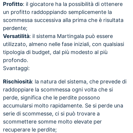
Profitto
: il giocatore ha la possibilità di ottenere
un profitto raddoppiando semplicemente la
scommessa successiva alla prima che è risultata
perdente;
Versatilità
: il sistema Martingala può essere
utilizzato, almeno nelle fase iniziali, con qualsiasi
tipologia di budget, dal più modesto al più
profondo.
Svantaggi:
Rischiosità
: la natura del sistema, che prevede di
raddoppiare la scommessa ogni volta che si
perde, significa che le perdite possono
accumularsi molto rapidamente. Se si perde una
serie di scommesse, ci si può trovare a
scommettere somme molto elevate per
recuperare le perdite;