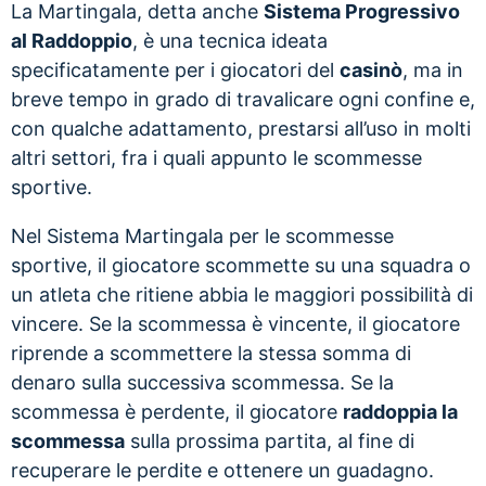
La Martingala, detta anche
Sistema Progressivo
al Raddoppio
, è una tecnica ideata
specificatamente per i giocatori del
casinò
, ma in
breve tempo in grado di travalicare ogni confine e,
con qualche adattamento, prestarsi all’uso in molti
altri settori, fra i quali appunto le scommesse
sportive.
Nel Sistema Martingala per le scommesse
sportive, il giocatore scommette su una squadra o
un atleta che ritiene abbia le maggiori possibilità di
vincere. Se la scommessa è vincente, il giocatore
riprende a scommettere la stessa somma di
denaro sulla successiva scommessa. Se la
scommessa è perdente, il giocatore
raddoppia la
scommessa
sulla prossima partita, al fine di
recuperare le perdite e ottenere un guadagno.