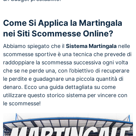
Come Si Applica la Martingala
nei Siti Scommesse Online?
Abbiamo spiegato che il
Sistema Martingala
nelle
scommesse sportive è una tecnica che prevede di
raddoppiare la scommessa successiva ogni volta
che se ne perde una, con l’obiettivo di recuperare
le perdite e guadagnare una piccola quantità di
denaro. Ecco una guida dettagliata su come
utilizzare questo storico sistema per vincere con
le scommesse!