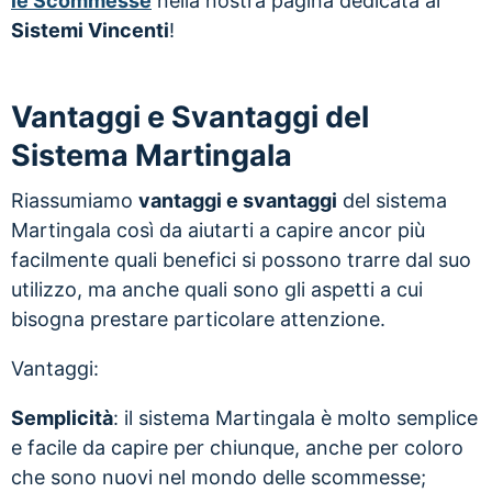
le Scommesse
nella nostra pagina dedicata ai
Sistemi Vincenti
!
Vantaggi e Svantaggi del
Sistema Martingala
Riassumiamo
vantaggi e svantaggi
del sistema
Martingala così da aiutarti a capire ancor più
facilmente quali benefici si possono trarre dal suo
utilizzo, ma anche quali sono gli aspetti a cui
bisogna prestare particolare attenzione.
Vantaggi:
Semplicità
: il sistema Martingala è molto semplice
e facile da capire per chiunque, anche per coloro
che sono nuovi nel mondo delle scommesse;