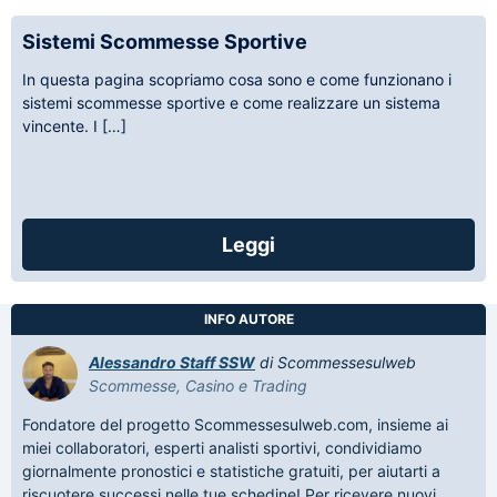
Sistemi Scommesse Sportive
In questa pagina scopriamo cosa sono e come funzionano i
sistemi scommesse sportive e come realizzare un sistema
vincente. I […]
Leggi
INFO AUTORE
Alessandro Staff SSW
di Scommessesulweb
Scommesse, Casino e Trading
Fondatore del progetto Scommessesulweb.com, insieme ai
miei collaboratori, esperti analisti sportivi, condividiamo
giornalmente pronostici e statistiche gratuiti, per aiutarti a
riscuotere successi nelle tue schedine! Per ricevere nuovi