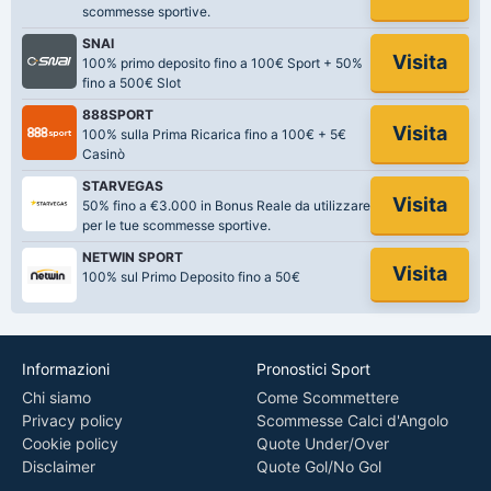
scommesse sportive.
SNAI
Visita
100% primo deposito fino a 100€ Sport + 50%
fino a 500€ Slot
888SPORT
Visita
100% sulla Prima Ricarica fino a 100€ + 5€
Casinò
STARVEGAS
Visita
50% fino a €3.000 in Bonus Reale da utilizzare
per le tue scommesse sportive.
NETWIN SPORT
Visita
100% sul Primo Deposito fino a 50€
Informazioni
Pronostici Sport
Chi siamo
Come Scommettere
Privacy policy
Scommesse Calci d'Angolo
Cookie policy
Quote Under/Over
Disclaimer
Quote Gol/No Gol