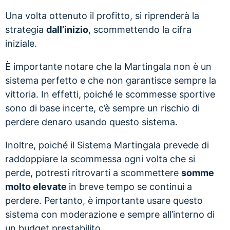
Una volta ottenuto il profitto, si riprenderà la
strategia
dall’inizio
, scommettendo la cifra
iniziale.
È importante notare che la Martingala non è un
sistema perfetto e che non garantisce sempre la
vittoria. In effetti, poiché le scommesse sportive
sono di base incerte, c’è sempre un rischio di
perdere denaro usando questo sistema.
Inoltre, poiché il Sistema Martingala prevede di
raddoppiare la scommessa ogni volta che si
perde, potresti ritrovarti a scommettere
somme
molto elevate
in breve tempo se continui a
perdere. Pertanto, è importante usare questo
sistema con moderazione e sempre all’interno di
un budget prestabilito.