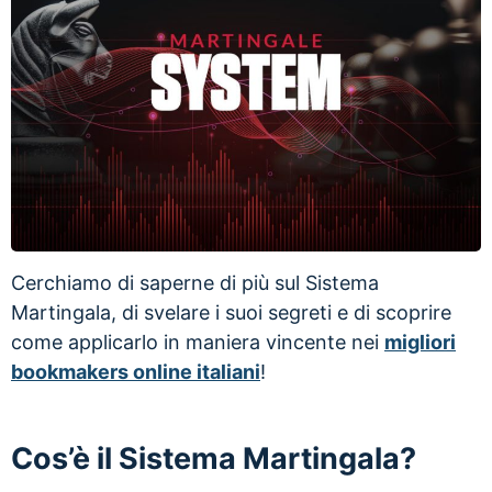
Cerchiamo di saperne di più sul Sistema
Martingala, di svelare i suoi segreti e di scoprire
come applicarlo in maniera vincente nei
migliori
bookmakers online italiani
!
Cos’è il Sistema Martingala?