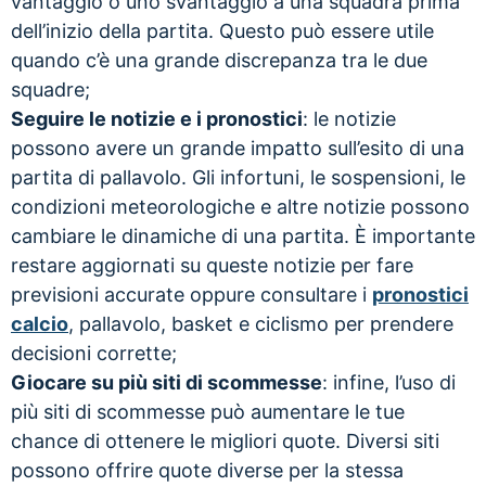
vantaggio o uno svantaggio a una squadra prima
dell’inizio della partita. Questo può essere utile
quando c’è una grande discrepanza tra le due
squadre;
Seguire le notizie e i pronostici
: le notizie
possono avere un grande impatto sull’esito di una
partita di pallavolo. Gli infortuni, le sospensioni, le
condizioni meteorologiche e altre notizie possono
cambiare le dinamiche di una partita. È importante
restare aggiornati su queste notizie per fare
previsioni accurate oppure consultare i
pronostici
calcio
, pallavolo, basket e ciclismo per prendere
decisioni corrette;
Giocare su più siti di scommesse
: infine, l’uso di
più siti di scommesse può aumentare le tue
chance di ottenere le migliori quote. Diversi siti
possono offrire quote diverse per la stessa