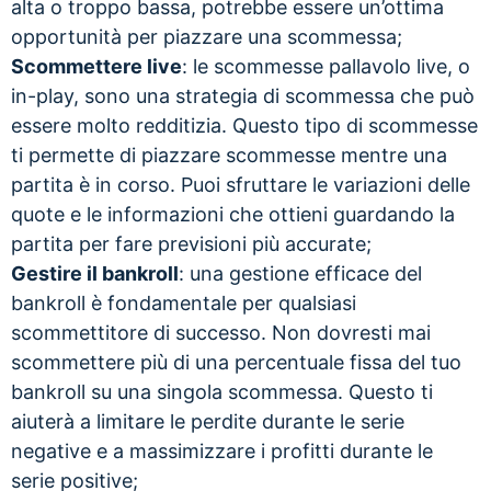
alta o troppo bassa, potrebbe essere un’ottima
opportunità per piazzare una scommessa;
Scommettere live
: le scommesse pallavolo live, o
in-play, sono una strategia di scommessa che può
essere molto redditizia. Questo tipo di scommesse
ti permette di piazzare scommesse mentre una
partita è in corso. Puoi sfruttare le variazioni delle
quote e le informazioni che ottieni guardando la
partita per fare previsioni più accurate;
Gestire il bankroll
: una gestione efficace del
bankroll è fondamentale per qualsiasi
scommettitore di successo. Non dovresti mai
scommettere più di una percentuale fissa del tuo
bankroll su una singola scommessa. Questo ti
aiuterà a limitare le perdite durante le serie
negative e a massimizzare i profitti durante le
serie positive;