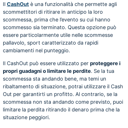
Il
CashOut
è una funzionalità che permette agli
scommettitori di ritirare in anticipo la loro
scommessa, prima che l’evento su cui hanno
scommesso sia terminato. Questa opzione può
essere particolarmente utile nelle scommesse
pallavolo, sport caratterizzato da rapidi
cambiamenti nel punteggio.
Il CashOut può essere utilizzato per
proteggere i
propri guadagni o limitare le perdite
. Se la tua
scommessa sta andando bene, ma temi un
ribaltamento di situazione, potrai utilizzare il Cash
Out per garantirti un profitto. Al contrario, se la
scommessa non sta andando come previsto, puoi
limitare la perdita ritirando il denaro prima che la
situazione peggiori.