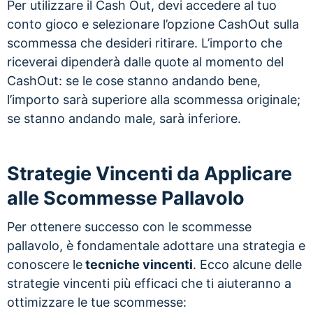
Per utilizzare il Cash Out, devi accedere al tuo
conto gioco e selezionare l’opzione CashOut sulla
scommessa che desideri ritirare. L’importo che
riceverai dipenderà dalle quote al momento del
CashOut: se le cose stanno andando bene,
l’importo sarà superiore alla scommessa originale;
se stanno andando male, sarà inferiore.
Strategie Vincenti da Applicare
alle Scommesse Pallavolo
Per ottenere successo con le scommesse
pallavolo, è fondamentale adottare una strategia e
conoscere le
tecniche vincenti
. Ecco alcune delle
strategie vincenti più efficaci che ti aiuteranno a
ottimizzare le tue scommesse: