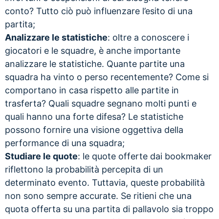
conto? Tutto ciò può influenzare l’esito di una
partita;
Analizzare le statistiche
: oltre a conoscere i
giocatori e le squadre, è anche importante
analizzare le statistiche. Quante partite una
squadra ha vinto o perso recentemente? Come si
comportano in casa rispetto alle partite in
trasferta? Quali squadre segnano molti punti e
quali hanno una forte difesa? Le statistiche
possono fornire una visione oggettiva della
performance di una squadra;
Studiare le quote
: le quote offerte dai bookmaker
riflettono la probabilità percepita di un
determinato evento. Tuttavia, queste probabilità
non sono sempre accurate. Se ritieni che una
quota offerta su una partita di pallavolo sia troppo