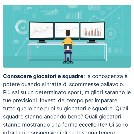
Conoscere giocatori e squadre
: la conoscenza è
potere quando si tratta di scommesse pallavolo.
Più sai su un determinato sport, migliori saranno le
tue previsioni. Investi del tempo per imparare
tutto quello che puoi su giocatori e squadre. Quali
squadre stanno andando bene? Quali giocatori
stanno mostrando una forma eccellente? Ci sono
infortuni o sospensioni di cui bisogna tenere