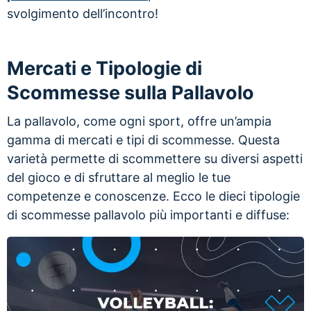
svolgimento dell’incontro!
Mercati e Tipologie di
Scommesse sulla Pallavolo
La pallavolo, come ogni sport, offre un’ampia
gamma di mercati e tipi di scommesse. Questa
varietà permette di scommettere su diversi aspetti
del gioco e di sfruttare al meglio le tue
competenze e conoscenze. Ecco le dieci tipologie
di scommesse pallavolo più importanti e diffuse: