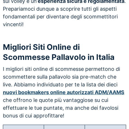
sul volley è un’
esperienza sicura e regolamentata
.
Prepariamoci dunque a scoprire tutti gli aspetti
fondamentali per diventare degli scommettitori
vincenti!
Migliori Siti Online di
Scommesse Pallavolo in Italia
I migliori siti online di scommesse permettono di
scommettere sulla pallavolo sia pre-match che
live. Abbiamo individuato per te la lista dei dieci
nuovi bookmakers online autorizzati ADM/AAMS
che offrono le quote più vantaggiose su cui
effettuare le tue puntate, ma anche dei favolosi
bonus di cui approfittare!