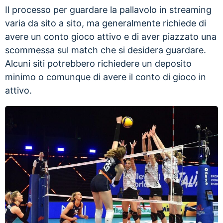
Il processo per guardare la pallavolo in streaming
varia da sito a sito, ma generalmente richiede di
avere un conto gioco attivo e di aver piazzato una
scommessa sul match che si desidera guardare.
Alcuni siti potrebbero richiedere un deposito
minimo o comunque di avere il conto di gioco in
attivo.