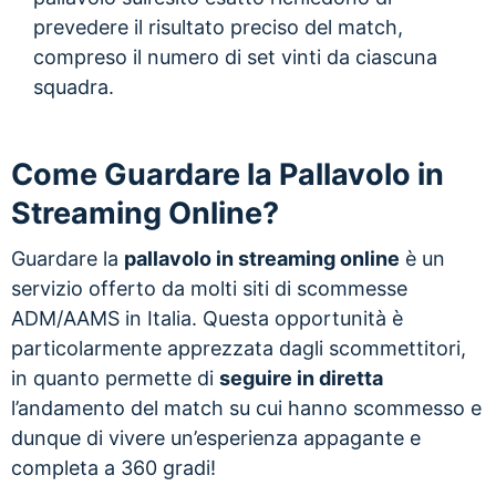
prevedere il risultato preciso del match,
compreso il numero di set vinti da ciascuna
squadra.
Come Guardare la Pallavolo in
Streaming Online?
Guardare la
pallavolo in streaming online
è un
servizio offerto da molti siti di scommesse
ADM/AAMS in Italia. Questa opportunità è
particolarmente apprezzata dagli scommettitori,
in quanto permette di
seguire in diretta
l’andamento del match su cui hanno scommesso e
dunque di vivere un’esperienza appagante e
completa a 360 gradi!