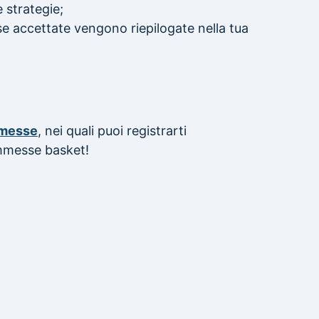
 strategie;
e accettate vengono riepilogate nella tua
mmesse
, nei quali puoi registrarti
ommesse basket!