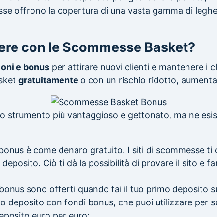
esse offrono la copertura di una vasta gamma di leghe 
cere con le Scommesse Basket?
oni e bonus
per attirare nuovi clienti e mantenere i c
asket
gratuitamente
o con un rischio ridotto, aumentan
 strumento più vantaggioso e gettonato, ma ne esisto
 bonus è come denaro gratuito. I siti di scommesse ti
posito. Ciò ti dà la possibilità di provare il sito e f
 bonus sono offerti quando fai il tuo primo deposito s
uo deposito con fondi bonus, che puoi utilizzare per
eposito euro per euro;