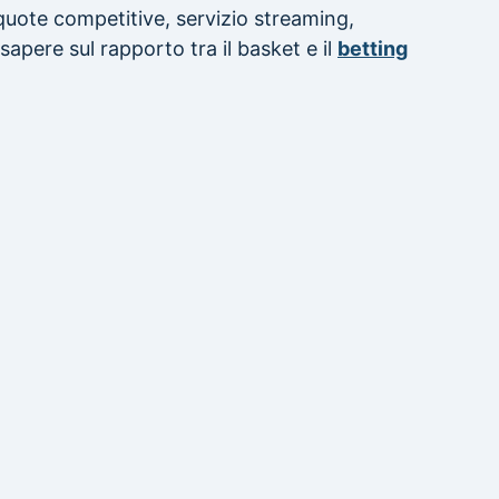
quote competitive, servizio streaming,
apere sul rapporto tra il basket e il
betting