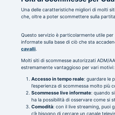
Una delle caratteristiche migliori di molti s
che, oltre a poter scommettere sulla partit
Questo servizio è particolarmente utile per
informate sulla base di ciò che sta accade
cavalli
.
Molti siti di scommesse autorizzati ADM/AAMS
estremamente vantaggioso per vari motivi:
Accesso in tempo reale
: guardare le 
l’esperienza di scommessa molto più c
Scommesse live informate
: quando s
ha la possibilità di osservare come si
Comodità
: con il live streaming, puoi
c’è bisogno di cercare un canale televi