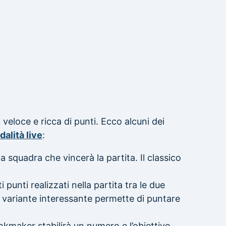
a veloce e ricca di punti. Ecco alcuni dei
alità live
:
a squadra che vincerà la partita. Il classico
punti realizzati nella partita tra le due
 variante interessante permette di puntare
ookmaker stabilirà un numero e l’obiettivo