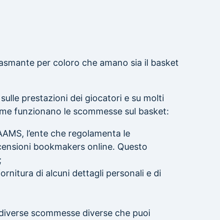
asmante per coloro che amano sia il basket
sulle prestazioni dei giocatori e su molti
o come funzionano le scommesse sul basket:
/AAMS, l’ente che regolamenta le
recensioni bookmakers online. Questo
;
rnitura di alcuni dettagli personali e di
o diverse scommesse diverse che puoi