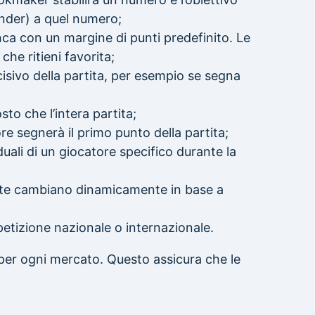
under) a quel numero;
ca con un margine di punti predefinito. Le
he ritieni favorita;
isivo della partita, per esempio se segna
sto che l’intera partita;
re segnerà il primo punto della partita;
uali di un giocatore specifico durante la
quote cambiano dinamicamente in base a
tizione nazionale o internazionale.
 per ogni mercato. Questo assicura che le