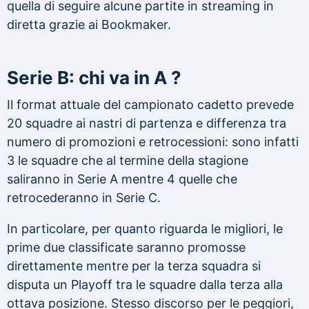
quella di seguire alcune partite in streaming in
diretta grazie ai Bookmaker.
Serie B: chi va in A ?
Il format attuale del campionato cadetto prevede
20 squadre ai nastri di partenza e differenza tra
numero di promozioni e retrocessioni: sono infatti
3 le squadre che al termine della stagione
saliranno in Serie A mentre 4 quelle che
retrocederanno in Serie C.
In particolare, per quanto riguarda le migliori, le
prime due classificate saranno promosse
direttamente mentre per la terza squadra si
disputa un Playoff tra le squadre dalla terza alla
ottava posizione. Stesso discorso per le peggiori,