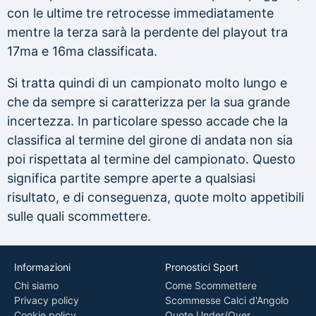
con le ultime tre retrocesse immediatamente
mentre la terza sarà la perdente del playout tra
17ma e 16ma classificata.
Si tratta quindi di un campionato molto lungo e
che da sempre si caratterizza per la sua grande
incertezza. In particolare spesso accade che la
classifica al termine del girone di andata non sia
poi rispettata al termine del campionato. Questo
significa partite sempre aperte a qualsiasi
risultato, e di conseguenza, quote molto appetibili
sulle quali scommettere.
Informazioni
Pronostici Sport
Chi siamo
Come Scommettere
Privacy policy
Scommesse Calci d'Angolo
Cookie policy
Quote Under/Over