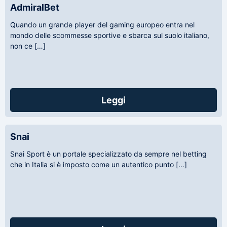
AdmiralBet
Quando un grande player del gaming europeo entra nel
mondo delle scommesse sportive e sbarca sul suolo italiano,
non ce […]
Leggi
Snai
Snai Sport è un portale specializzato da sempre nel betting
che in Italia si è imposto come un autentico punto […]