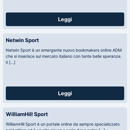
Leggi
Netwin Sport
Netwin Sport è un emergente nuovo bookmakers online ADM
che si inserisce sul mercato italiano con tante belle speranze.
Il […]
Leggi
WilliamHill Sport
WilliamHill Sport è un portale online da sempre specializzato