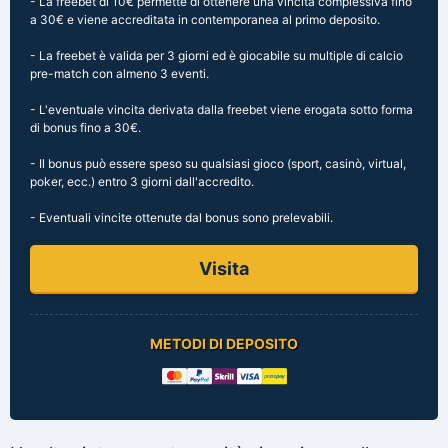
- La freebet di 10€ permette di ottenere una vincita complessiva fino
a 30€ e viene accreditata in contemporanea al primo deposito.
- La freebet è valida per 3 giorni ed è giocabile su multiple di calcio
pre-match con almeno 3 eventi.
- L'eventuale vincita derivata dalla freebet viene erogata sotto forma
di bonus fino a 30€.
- Il bonus può essere speso su qualsiasi gioco (sport, casinò, virtual,
poker, ecc.) entro 3 giorni dall'accredito.
- Eventuali vincite ottenute dal bonus sono prelevabili.
Visita
METODI DI DEPOSITO