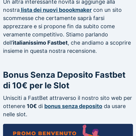
Un altra interessante novità si aggiunge alla
nostra
lista dei nuovi boookmaker
con un sito
scommesse che certamente saprà farsi
apprezzare e si propone fin da subito come
veramente competitivo. Stiamo parlando
dell’
italianissimo Fastbet
, che andiamo a scoprire
insieme in questa nostra recensione.
Bonus Senza Deposito Fastbet
di 10€ per le Slot
Unisciti a FastBet attraverso il nostro sito web per
ottenere
10€
di
bonus senza deposito
da usare
nelle slot.