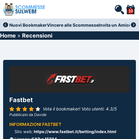
10
Nuovi Bookmaker
Vincere alle Scommesse
Invita un Amico
Cod
Home
»
Recensioni
Fastbet
Voto utenti: 4.3/5
Pubblicato da Davide
INFORMAZIONI FASTBET
Sito web:
https://www.fastbet.it/betting/index.html