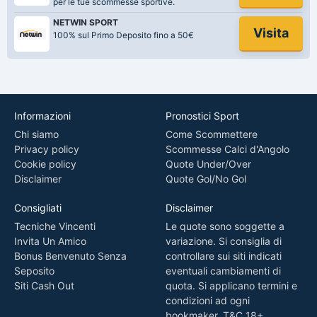
per le tue scommesse sportive.
NETWIN SPORT
Visita
100% sul Primo Deposito fino a 50€
Informazioni
Pronostici Sport
Chi siamo
Come Scommettere
Privacy policy
Scommesse Calci d'Angolo
Cookie policy
Quote Under/Over
Disclaimer
Quote Gol/No Gol
Consigliati
Disclaimer
Tecniche Vincenti
Le quote sono soggette a
Invita Un Amico
variazione. Si consiglia di
Bonus Benvenuto Senza
controllare sui siti indicati
Seposito
eventuali cambiamenti di
Siti Cash Out
quota. Si applicano termini e
condizioni ad ogni
bookmaker. T&C 18+