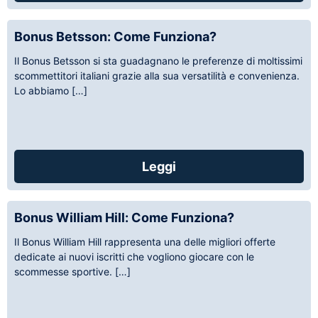
Bonus Betsson: Come Funziona?
Il Bonus Betsson si sta guadagnano le preferenze di moltissimi
scommettitori italiani grazie alla sua versatilità e convenienza.
Lo abbiamo […]
Leggi
Bonus William Hill: Come Funziona?
Il Bonus William Hill rappresenta una delle migliori offerte
dedicate ai nuovi iscritti che vogliono giocare con le
scommesse sportive. […]