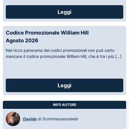
Leggi
Codice Promozionale William Hill
Agosto 2026
Nel ricco panorama dei codici promozionali non può certo
mancare il codice promozionale William Hill, che è tra i più […]
Leggi
INFO AUTORE
Davide
di Scommessesulweb