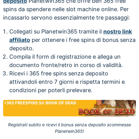
deposito
Planetwin365 che offre ben 365 free
spins da spendere nelle slot machine online. Per
incassarlo servono essenzialmente tre passaggi:
Collegati su Planetwin365 tramite il
nostro link
affiliato
per ottenere i free spins di bonus senza
deposito.
Compila il form di registrazione e allega un
documento fronte/retro in corso di validità.
Ricevi i 365 free spins senza deposito
attivandoli entro 7 giorni e rispetta termini e
condizioni per poterli prelevare.
Registrati subito e ricevi il bonus senza deposito scommesse
Planetwin365!