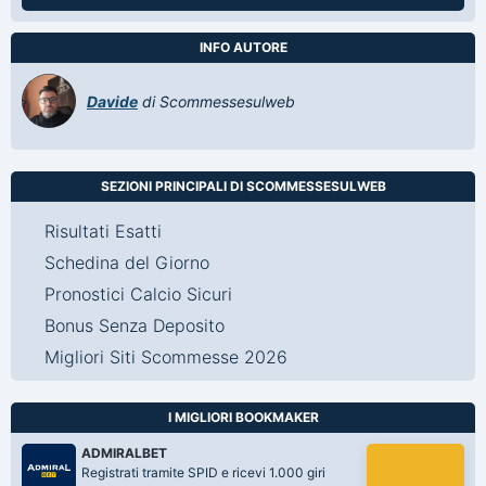
INFO AUTORE
Davide
di Scommessesulweb
SEZIONI PRINCIPALI DI SCOMMESSESULWEB
Risultati Esatti
Schedina del Giorno
Pronostici Calcio Sicuri
Bonus Senza Deposito
Migliori Siti Scommesse 2026
I MIGLIORI BOOKMAKER
ADMIRALBET
Registrati tramite SPID e ricevi 1.000 giri