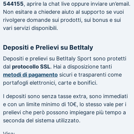
544155
, aprire la chat live oppure inviare un’email.
Non esitare a chiedere aiuto al supporto se vuoi
rivolgere domande sui prodotti, sui bonus e sui
vari servizi disponibili.
Depositi e Prelievi su BetItaly
Depositi e prelievi su BetItaly Sport sono protetti
dal
protocollo SSL
. Hai a disposizione tanti
metodi di pagamento
sicuri e trasparenti come
portafogli elettronici, carte e bonifici.
I depositi sono senza tasse extra, sono immediati
e con un limite minimo di 10€, lo stesso vale per i
prelievi che però possono impiegare più tempo a
seconda del sistema utilizzato.
Visa;