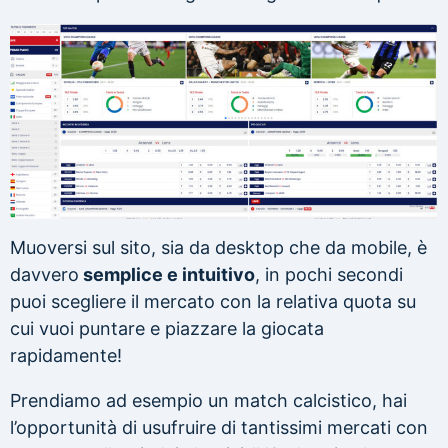
Muoversi sul sito, sia da desktop che da mobile, è
davvero
semplice e intuitivo
, in pochi secondi
puoi scegliere il mercato con la relativa quota su
cui vuoi puntare e piazzare la giocata
rapidamente!
Prendiamo ad esempio un match calcistico, hai
l’opportunità di usufruire di tantissimi mercati con