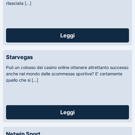
rilasciata […]
Leggi
Starvegas
Può un colosso dei casino online ottenere altrettanto successo
anche nel mondo delle scommesse sportive? E’ certamente
quello che si […]
Leggi
Netwin Sport