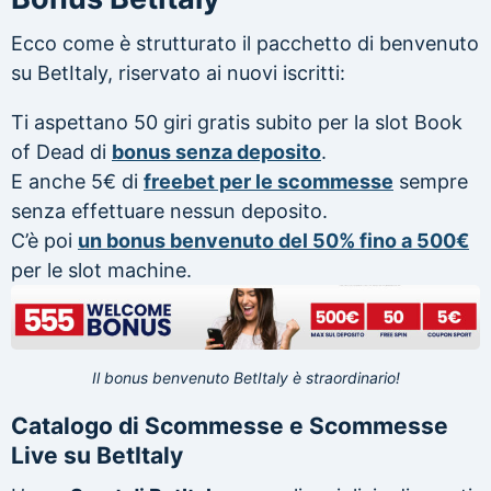
Ecco come è strutturato il pacchetto di benvenuto
su BetItaly, riservato ai nuovi iscritti:
Ti aspettano 50 giri gratis subito per la slot Book
of Dead di
bonus senza deposito
.
E anche 5€ di
freebet per le scommesse
sempre
senza effettuare nessun deposito.
C’è poi
un bonus benvenuto del 50% fino a 500€
per le slot machine.
Il bonus benvenuto BetItaly è straordinario!
Catalogo di Scommesse e Scommesse
Live su BetItaly