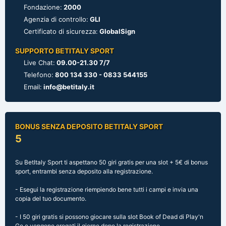
Fondazione:
2000
Agenzia di controllo:
GLI
Certificato di sicurezza:
GlobalSign
SUPPORTO BETITALY SPORT
Live Chat:
09.00-21.30 7/7
Telefono:
800 134 330 - 0833 544155
Email:
info@betitaly.it
BONUS SENZA DEPOSITO BETITALY SPORT
5
Su BetItaly Sport ti aspettano 50 giri gratis per una slot + 5€ di bonus
sport, entrambi senza deposito alla registrazione.
- Esegui la registrazione riempiendo bene tutti i campi e invia una
copia del tuo documento.
- I 50 giri gratis si possono giocare sulla slot Book of Dead di Play'n
Go e vengono erogati il giorno dopo la registrazione.