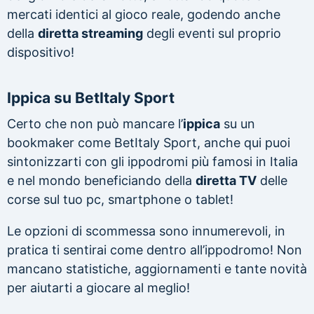
mercati identici al gioco reale, godendo anche
della
diretta streaming
degli eventi sul proprio
dispositivo!
Ippica su BetItaly Sport
Certo che non può mancare l’
ippica
su un
bookmaker come BetItaly Sport, anche qui puoi
sintonizzarti con gli ippodromi più famosi in Italia
e nel mondo beneficiando della
diretta TV
delle
corse sul tuo pc, smartphone o tablet!
Le opzioni di scommessa sono innumerevoli, in
pratica ti sentirai come dentro all’ippodromo! Non
mancano statistiche, aggiornamenti e tante novità
per aiutarti a giocare al meglio!