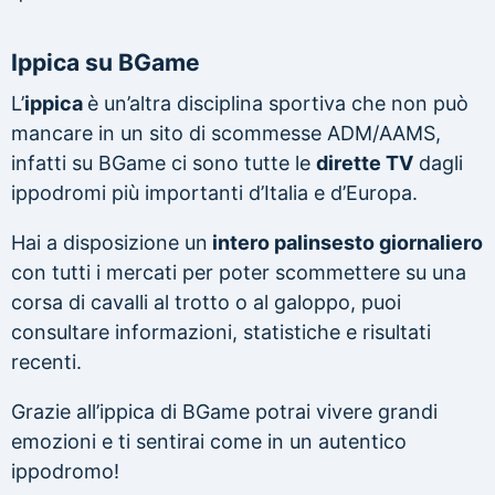
Ippica su BGame
L’
ippica
è un’altra disciplina sportiva che non può
mancare in un sito di scommesse ADM/AAMS,
infatti su BGame ci sono tutte le
dirette TV
dagli
ippodromi più importanti d’Italia e d’Europa.
Hai a disposizione un
intero palinsesto giornaliero
con tutti i mercati per poter scommettere su una
corsa di cavalli al trotto o al galoppo, puoi
consultare informazioni, statistiche e risultati
recenti.
Grazie all’ippica di BGame potrai vivere grandi
emozioni e ti sentirai come in un autentico
ippodromo!