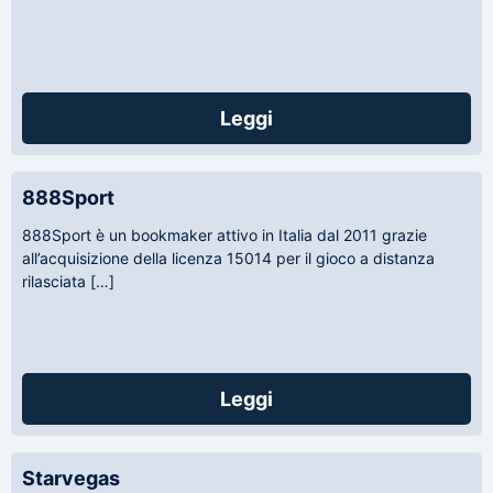
Leggi
888Sport
888Sport è un bookmaker attivo in Italia dal 2011 grazie
all’acquisizione della licenza 15014 per il gioco a distanza
rilasciata […]
Leggi
Starvegas