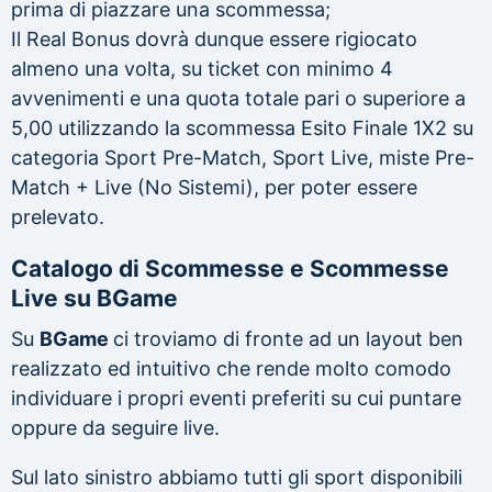
prima di piazzare una scommessa;
Il Real Bonus dovrà dunque essere rigiocato
almeno una volta, su ticket con minimo 4
avvenimenti e una quota totale pari o superiore a
5,00 utilizzando la scommessa Esito Finale 1X2 su
categoria Sport Pre-Match, Sport Live, miste Pre-
Match + Live (No Sistemi), per poter essere
prelevato.
Catalogo di Scommesse e Scommesse
Live su BGame
Su
BGame
ci troviamo di fronte ad un layout ben
realizzato ed intuitivo che rende molto comodo
individuare i propri eventi preferiti su cui puntare
oppure da seguire live.
Sul lato sinistro abbiamo tutti gli sport disponibili