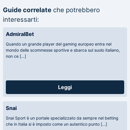
Guide correlate
che potrebbero
interessarti:
AdmiralBet
Quando un grande player del gaming europeo entra nel
mondo delle scommesse sportive e sbarca sul suolo italiano,
non ce […]
Leggi
Snai
Snai Sport è un portale specializzato da sempre nel betting
che in Italia si è imposto come un autentico punto […]