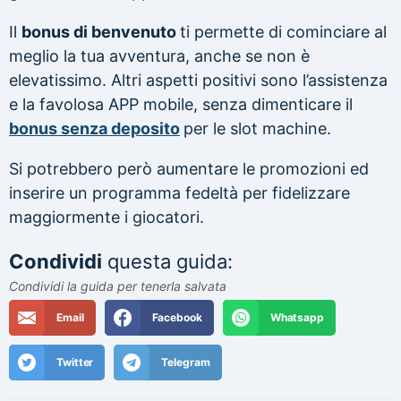
Il
bonus di benvenuto
ti permette di cominciare al
meglio la tua avventura, anche se non è
elevatissimo. Altri aspetti positivi sono l’assistenza
e la favolosa APP mobile, senza dimenticare il
bonus senza deposito
per le slot machine.
Si potrebbero però aumentare le promozioni ed
inserire un programma fedeltà per fidelizzare
maggiormente i giocatori.
Condividi
questa guida:
Condividi la guida per tenerla salvata