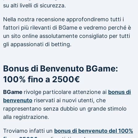
su alti livelli di sicurezza.
Nella nostra recensione approfondiremo tutti i
fattori più rilevanti di BGame e vedremo perché è
un sito online assolutamente consigliato per tutti
gli appassionati di betting.
Bonus di Benvenuto BGame:
100% fino a 2500€
BGame
rivolge particolare attenzione ai
bonus di
benvenuto
riservati ai nuovi utenti, che
rappresentano senza dubbio un grande stimolo
alla registrazione.
Troviamo infatti un
bonus di benvenuto del 100%