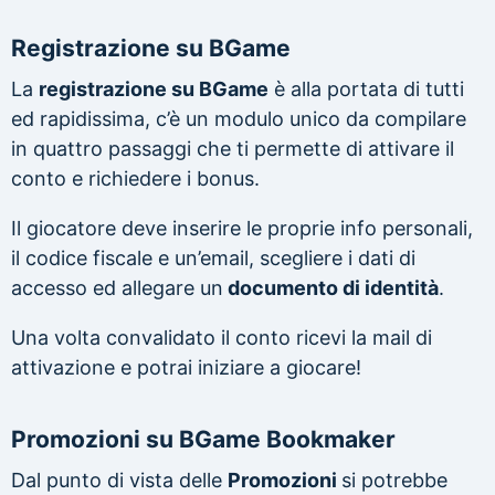
Registrazione su BGame
La
registrazione su BGame
è alla portata di tutti
ed rapidissima, c’è un modulo unico da compilare
in quattro passaggi che ti permette di attivare il
conto e richiedere i bonus.
Il giocatore deve inserire le proprie info personali,
il codice fiscale e un’email, scegliere i dati di
accesso ed allegare un
documento di identità
.
Una volta convalidato il conto ricevi la mail di
attivazione e potrai iniziare a giocare!
Promozioni su BGame Bookmaker
Dal punto di vista delle
Promozioni
si potrebbe